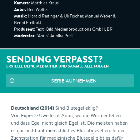
Kamera:
Matthias Kraus
Autor:
Ben Wolter
Musik:
Harald Reitinger & Uli Fischer, Manuel Weber &
Benni Freibott
Produzent:
Text+Bild Medienproductions GmbH, BR
Moderator:
"Anna" Annika Preil
SENDUNG VERPASST?
ERSTELLE DEINE MEDIATHEK UND SAMMLE ALLE
FOLGEN
SERIE AUFNEHMEN
Deutschland (2014)
Sind Blutegel eklig?
Von Experte Uwe lernt Anna, wo die Würmer leben
und dass Egel nicht gleich Egel ist. Die meisten haben
es gar nicht auf menschliches Blut abgesehen. In der
Zuchtstation für medizinische Blutegel gibt es dafür