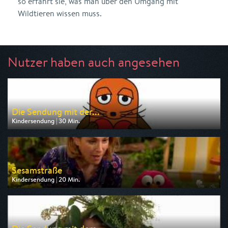
so erfährt sie, was man über den Umgang mit
Wildtieren wissen muss.
Nutzer haben auch angesehen
Die Sendung mit der...
Kindersendung | 30 Min.
Ausgestrahlt von ARD alpha
am 11.08.2026, 07:00
Sesamstraße
Kindersendung | 20 Min.
Ausgestrahlt von KiKA
am 10.08.2026, 07:45