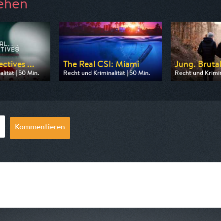
ehen
ctives ...
The Real CSI: Miami
Jung. Brutal
lität | 50 Min.
Recht und Kriminalität | 50 Min.
Recht und Krimina
 Nitro
Ausgestrahlt von Nitro
Ausgestrahlt vo
20:15
am 10.08.2026, 20:15
am 12.08.2026, 
Kommentieren