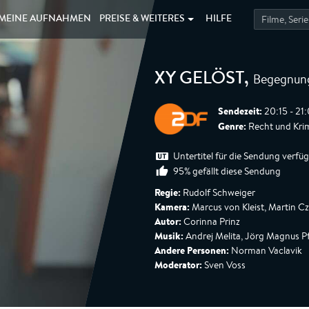
MEINE
AUFNAHMEN
PREISE &
WEITERES
HILFE
Begegnung
XY GELÖST
,
Sendezeit:
20:15 - 21
Genre:
Recht und Krim
Untertitel für die Sendung verfü
95% gefällt diese Sendung
Regie:
Rudolf Schweiger
Kamera:
Marcus von Kleist, Martin Cz
Autor:
Corinna Prinz
Musik:
Andrej Melita, Jörg Magnus Pf
Andere Personen:
Norman Vaclavik
Moderator:
Sven Voss