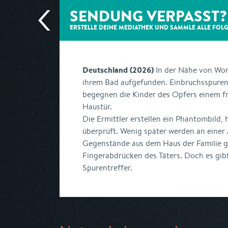
SENDUNG VERPASST?
ERSTELLE DEINE MEDIATHEK UND SAMMLE ALLE
FOL
Deutschland (2026)
In der Nähe von Worm
ihrem Bad aufgefunden. Einbruchsspuren 
begegnen die Kinder des Opfers einem 
Haustür.
Die Ermittler erstellen ein Phantombild
überprüft. Wenig später werden an einer
Gegenstände aus dem Haus der Familie 
Fingerabdrücken des Täters. Doch es gib
Spurentreffer.