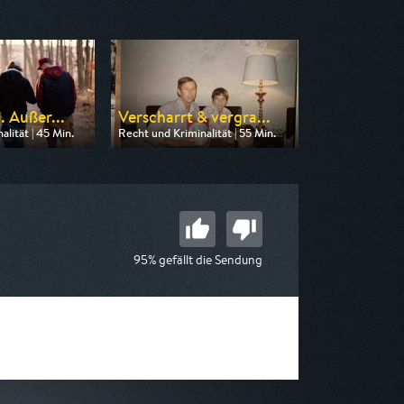
. Außer...
Verscharrt & vergra...
lität | 45 Min.
Recht und Kriminalität | 55 Min.
n HR
Ausgestrahlt von SAT.1 Gold
20:15
am 11.08.2026, 20:15
95% gefällt die Sendung