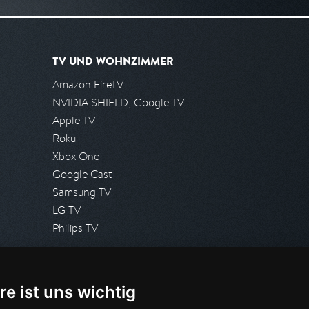
TV UND WOHNZIMMER
Amazon FireTV
NVIDIA SHIELD, Google TV
Apple TV
Roku
Xbox One
Google Cast
Samsung TV
LG TV
Philips TV
PRESSE
re ist uns wichtig
Presseanfrage stellen
Pressespiegel