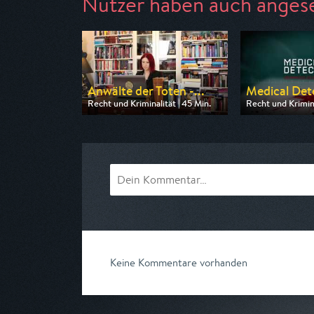
Nutzer haben auch anges
Anwälte der Toten -...
Medical Dete
Recht und Kriminalität | 45 Min.
Recht und Krimina
Ausgestrahlt von n-tv
Ausgestrahlt von
am 09.08.2026, 20:15
am 08.08.2026, 
Keine Kommentare vorhanden