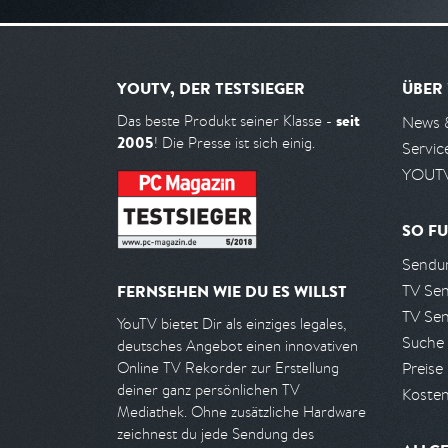
YOUTV, DER TESTSIEGER
ÜBER
seit
Das beste Produkt seiner Klasse -
News 
2005
! Die Presse ist sich einig.
Servic
YOUTV
SO FU
Sendun
TV Se
FERNSEHEN WIE DU ES WILLST
TV Se
YouTV bietet Dir als einziges legales,
Suche
deutsches Angebot einen innovativen
Preise
Online TV Rekorder zur Erstellung
deiner ganz persönlichen TV
Kosten
Mediathek. Ohne zusätzliche Hardware
zeichnest du jede Sendung des