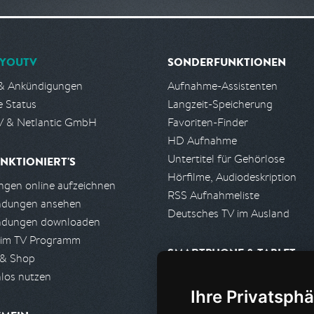
YOUTV
SONDERFUNKTIONEN
& Ankündigungen
Aufnahme-Assistenten
e Status
Langzeit-Speicherung
 & Netlantic GmbH
Favoriten-Finder
HD Aufnahme
Untertitel für Gehörlose
NKTIONIERT'S
Hörfilme, Audiodeskription
gen online aufzeichnen
RSS Aufnahmeliste
ndungen ansehen
Deutsches TV im Ausland
ndungen downloaden
 im TV Programm
SMARTPHONE & TABLET
 & Shop
los nutzen
iPhone, iPad App
Ihre Privatsphä
Android App