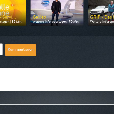
 Servi...
Galileo
GRIP - Das 
rtagen | 85 Min.
Weitere Inforeportagen | 70 Min.
Weitere Inforepo
 ZDF
Ausgestrahlt von Pro 7
Ausgestrahlt vo
09:05
am 06.08.2026, 19:05
am 09.08.2026, 
Kommentieren