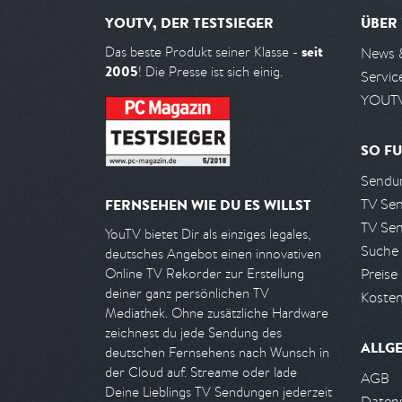
YOUTV, DER TESTSIEGER
ÜBER
seit
Das beste Produkt seiner Klasse -
News 
2005
! Die Presse ist sich einig.
Servic
YOUTV
SO FU
Sendun
TV Se
FERNSEHEN WIE DU ES WILLST
TV Se
YouTV bietet Dir als einziges legales,
Suche
deutsches Angebot einen innovativen
Preise
Online TV Rekorder zur Erstellung
deiner ganz persönlichen TV
Kosten
Mediathek. Ohne zusätzliche Hardware
zeichnest du jede Sendung des
ALLG
deutschen Fernsehens nach Wunsch in
der Cloud auf. Streame oder lade
AGB
Deine Lieblings TV Sendungen jederzeit
Daten