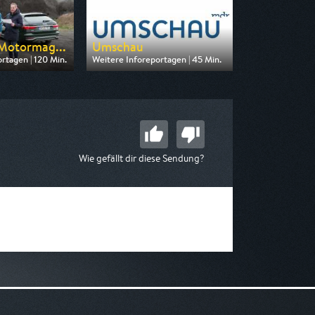
Motormag...
Umschau
rtagen | 120 Min.
Weitere Inforeportagen | 45 Min.
n RTLZWEI
Ausgestrahlt von MDR
18:15
am 11.08.2026, 20:15
Wie gefällt dir diese Sendung?