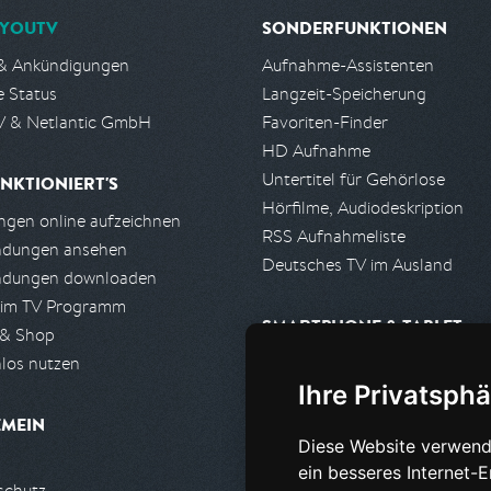
YOUTV
SONDERFUNKTIONEN
& Ankündigungen
Aufnahme-Assistenten
e Status
Langzeit-Speicherung
 & Netlantic GmbH
Favoriten-Finder
HD Aufnahme
Untertitel für Gehörlose
NKTIONIERT'S
Hörfilme, Audiodeskription
gen online aufzeichnen
RSS Aufnahmeliste
ndungen ansehen
Deutsches TV im Ausland
ndungen downloaden
 im TV Programm
SMARTPHONE & TABLET
 & Shop
los nutzen
iPhone, iPad App
Ihre Privatsphä
Android App
EMEIN
Diese Website verwend
PARTNER
ein besseres Internet-
schutz
Partnerliste