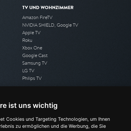
TV UND WOHNZIMMER
Amazon FireTV
NVIDIA SHIELD, Google TV
Apple TV
Roku
Xbox One
Google Cast
Samsung TV
LG TV
Philips TV
PRESSE
re ist uns wichtig
Presseanfrage stellen
Pressespiegel
et Cookies und Targeting Technologien, um Ihnen
Erlebnis zu ermöglichen und die Werbung, die Sie
HILFE & SUPPORT