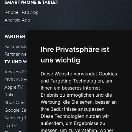
SMARTPHONE & TABLET
iPhone, iPad App
Android App
PARTNER
Partnerliste
Ihre Privatsphäre ist
Partner werden
uns wichtig
TV UND WOHNZIMMER
Amazon FireTV
Diese Website verwendet Cookies
NVIDIA SHIELD, Google TV
und Targeting Technologien, um
Apple TV
Ihnen ein besseres Internet-
Roku
Erlebnis zu ermöglichen und die
Werbung, die Sie sehen, besser an
Xbox One
Ihre Bedürfnisse anzupassen.
Google Cast
Diese Technologien nutzen wir
Samsung TV
außerdem, um Ergebnisse zu
LG TV
messen, um zu verstehen, woher