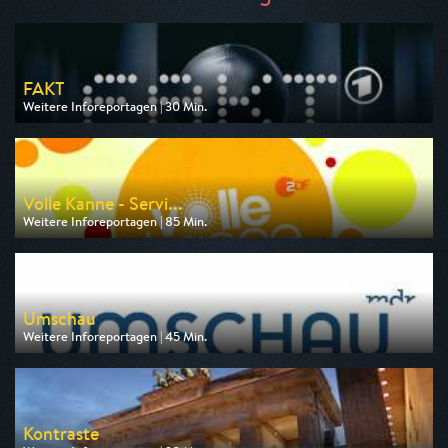
FAKT
Weitere Inforeportagen | 30 Min.
Ausgestrahlt von ARD
am 11.08.2026, 21:45
Volle Kanne - Servi...
Weitere Inforeportagen | 85 Min.
Ausgestrahlt von ZDF
am 10.08.2026, 09:05
Umschau
Weitere Inforeportagen | 45 Min.
Ausgestrahlt von MDR
am 11.08.2026, 20:15
Kontraste