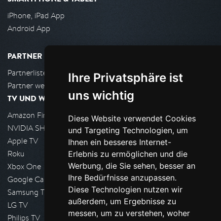
iPhone, iPad App
Android App
PARTNER
Partnerliste
Ihre Privatsphäre ist
Partner werden
uns wichtig
TV UND WOHNZIMMER
Amazon FireTV
Diese Website verwendet Cookies
NVIDIA SHIELD, Google TV
und Targeting Technologien, um
Apple TV
Ihnen ein besseres Internet-
Roku
Erlebnis zu ermöglichen und die
Werbung, die Sie sehen, besser an
Xbox One
Ihre Bedürfnisse anzupassen.
Google Cast
Diese Technologien nutzen wir
Samsung TV
außerdem, um Ergebnisse zu
LG TV
messen, um zu verstehen, woher
Philips TV