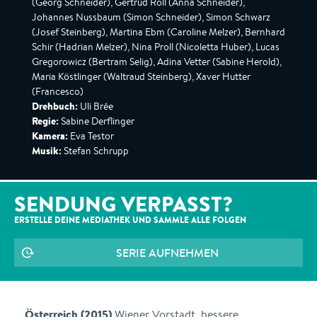
(Georg Schneider), Gertrud Roll (Anna Schneider),
Johannes Nussbaum (Simon Schneider), Simon Schwarz
(Josef Steinberg), Martina Ebm (Caroline Melzer), Bernhard
Schir (Hadrian Melzer), Nina Proll (Nicoletta Huber), Lucas
Gregorowicz (Bertram Selig), Adina Vetter (Sabine Herold),
Maria Köstlinger (Waltraud Steinberg), Xaver Hutter
(Francesco)
Drehbuch:
Uli Brée
Regie:
Sabine Derflinger
Kamera:
Eva Testor
Musik:
Stefan Schrupp
SENDUNG VERPASST?
ERSTELLE DEINE MEDIATHEK UND SAMMLE ALLE
FOLGEN
SERIE AUFNEHMEN
Österreich (2015)
Wiener Vorstadt, bessere