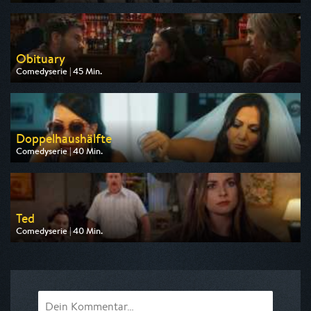
Ausgestrahlt von Pro 7 Maxx
am 08.08.2026, 20:15
Obituary
Comedyserie | 45 Min.
Ausgestrahlt von One
am 08.08.2026, 22:25
Doppelhaushälfte
Comedyserie | 40 Min.
Ausgestrahlt von ZDF neo
am 11.08.2026, 21:45
Ted
Comedyserie | 40 Min.
Ausgestrahlt von Pro 7
am 10.08.2026, 21:05