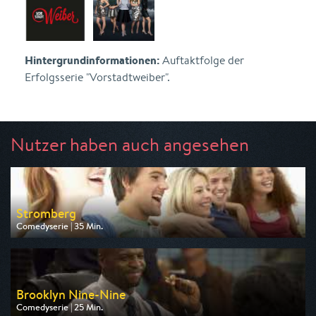
Hintergrundinformationen:
Auftaktfolge der
Erfolgsserie "Vorstadtweiber".
Nutzer haben auch angesehen
Stromberg
Comedyserie | 35 Min.
Ausgestrahlt von Sport 1
am 09.08.2026, 20:15
Brooklyn Nine-Nine
Comedyserie | 25 Min.