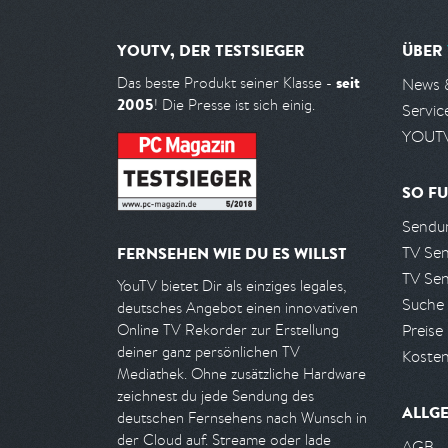
YOUTV, DER TESTSIEGER
ÜBER
seit
Das beste Produkt seiner Klasse -
News 
2005
! Die Presse ist sich einig.
Servic
YOUTV
SO FU
Sendun
TV Se
FERNSEHEN WIE DU ES WILLST
TV Se
YouTV bietet Dir als einziges legales,
Suche
deutsches Angebot einen innovativen
Preise
Online TV Rekorder zur Erstellung
deiner ganz persönlichen TV
Kosten
Mediathek. Ohne zusätzliche Hardware
zeichnest du jede Sendung des
ALLG
deutschen Fernsehens nach Wunsch in
der Cloud auf. Streame oder lade
AGB