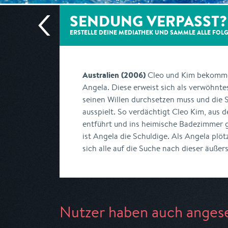
SENDUNG VERPASST?
ERSTELLE DEINE MEDIATHEK UND SAMMLE ALLE
FOL
Australien (2006)
Cleo und Kim bekomme
Angela. Diese erweist sich als verwöhnte
seinen Willen durchsetzen muss und die
ausspielt. So verdächtigt Cleo Kim, aus 
entführt und ins heimische Badezimmer g
ist Angela die Schuldige. Als Angela plö
sich alle auf die Suche nach dieser äuße
Nutzer haben auch anges