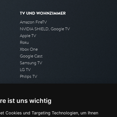
TV UND WOHNZIMMER
Amazon FireTV
NVIDIA SHIELD, Google TV
Apple TV
Roku
Xbox One
Google Cast
Samsung TV
LG TV
Philips TV
PRESSE
re ist uns wichtig
Presseanfrage stellen
Pressespiegel
et Cookies und Targeting Technologien, um Ihnen