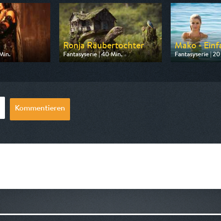
Ronja Räubertochter
Mako - Einf
Min.
Fantasyserie | 40 Min.
Fantasyserie | 20
Tele 5
Ausgestrahlt von MDR
Ausgestrahlt vo
17:30
am 09.08.2026, 10:05
am 11.08.2026, 
Kommentieren