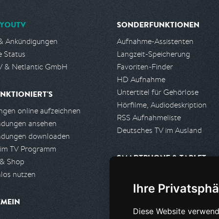
YOUTV
SONDERFUNKTIONEN
& Ankündigungen
Aufnahme-Assistenten
e Status
Langzeit-Speicherung
 & Netlantic GmbH
Favoriten-Finder
HD Aufnahme
Untertitel für Gehörlose
NKTIONIERT'S
Hörfilme, Audiodeskription
gen online aufzeichnen
RSS Aufnahmeliste
ndungen ansehen
Deutsches TV im Ausland
ndungen downloaden
 im TV Programm
SMARTPHONE & TABLET
 & Shop
los nutzen
iPhone, iPad App
Ihre Privatsphä
Android App
EMEIN
Diese Website verwend
PARTNER