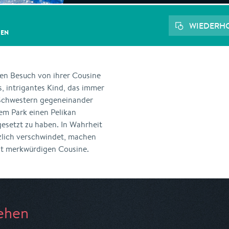
WIEDERH
GEN
n Besuch von ihrer Cousine
s, intrigantes Kind, das immer
 Schwestern gegeneinander
dem Park einen Pelikan
esetzt zu haben. In Wahrheit
tzlich verschwindet, machen
rst merkwürdigen Cousine.
ehen