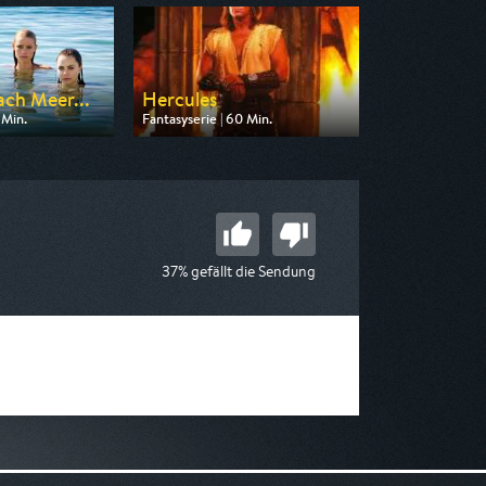
ach Meer...
Hercules
 Min.
Fantasyserie | 60 Min.
n ZDF neo
Ausgestrahlt von Tele 5
06:55
am 08.08.2026, 14:30
37% gefällt die Sendung