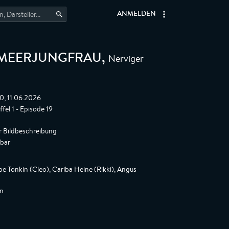
ANMELDEN
Nerviger
H MEERJUNGFRAU
,
0, 11.06.2026
fel 1 - Episode 19
r Bildbeschreibung
gbar
e Tonkin (Cleo), Cariba Heine (Rikki), Angus
nn