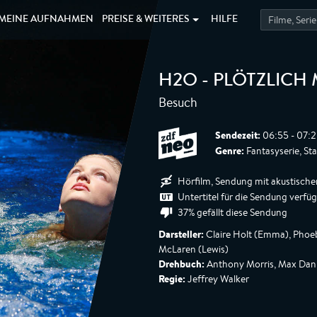
MEINE
AUFNAHMEN
PREISE &
WEITERES
HILFE
H2O - PLÖTZLIC
Besuch
Sendezeit:
06:55 - 07:2
Genre:
Fantasyserie, Staf
Hörfilm, Sendung mit akustische
Untertitel für die Sendung verfü
37% gefällt diese Sendung
Darsteller:
Claire Holt (Emma), Phoeb
McLaren (Lewis)
Drehbuch:
Anthony Morris, Max Da
Regie:
Jeffrey Walker