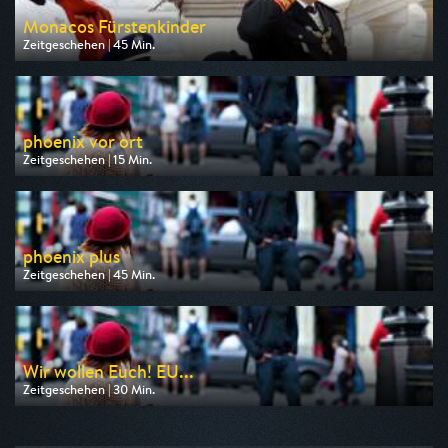
Monacos Fürstenkinder
Zeitgeschehen | 45 Min.
Ausgestrahlt von Phoenix
am 12.08.2026, 23:00
phoenix vor ort
Zeitgeschehen | 15 Min.
Ausgestrahlt von Phoenix
am 11.08.2026, 09:00
phoenix plus
Zeitgeschehen | 45 Min.
Ausgestrahlt von Phoenix
am 14.08.2026, 09:15
Wir wollen Euch! EU...
Zeitgeschehen | 30 Min.
Ausgestrahlt von Phoenix
am 11.08.2026, 09:15