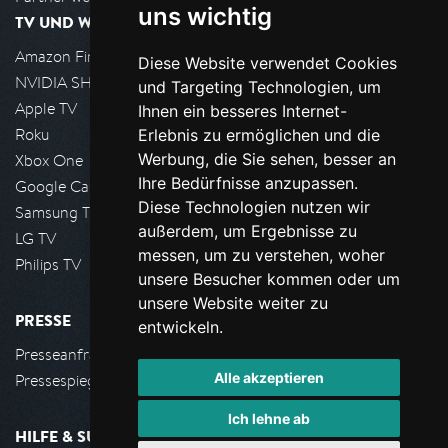
uns wichtig
TV UND WOHNZIMMER
Amazon FireTV
Diese Website verwendet Cookies
NVIDIA SHIELD, Google TV
und Targeting Technologien, um
Apple TV
Ihnen ein besseres Internet-
Roku
Erlebnis zu ermöglichen und die
Werbung, die Sie sehen, besser an
Xbox One
Ihre Bedürfnisse anzupassen.
Google Cast
Diese Technologien nutzen wir
Samsung TV
außerdem, um Ergebnisse zu
LG TV
messen, um zu verstehen, woher
Philips TV
unsere Besucher kommen oder um
unsere Website weiter zu
PRESSE
entwickeln.
Presseanfrage stellen
Alle akzeptieren
Pressespiegel
Ich lehne ab
HILFE & SUPPORT