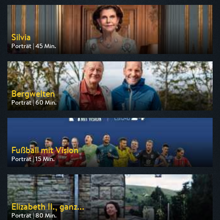
am 12.08.2026, 12:30
Silvia
Porträt | 45 Min.
Ausgestrahlt von Phoenix
am 12.08.2026, 23:45
Bergwelten
Porträt | 60 Min.
Ausgestrahlt von DF1
am 09.08.2026, 23:15
Fußball mit Vision
Porträt | 15 Min.
Ausgestrahlt von Bibel TV
am 09.08.2026, 22:45
Elizabeth II., ganz...
Porträt | 80 Min.