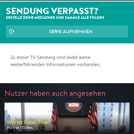
SENDUNG VERPASST?
ERSTELLE DEINE MEDIATHEK UND SAMMLE ALLE
FOLGEN
SERIE AUFNEHMEN
Zu dieser TV Sendung sind leider keine
weiterführenden Informationen vorhanden.
Nutzer haben auch angesehen
Wer ist Peter Thiel?
Porträt | 15 Min.
Ausgestrahlt von ZDF info