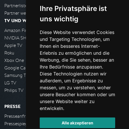
Partnerliste
Ihre Privatsphäre ist
Partner werden
uns wichtig
TV UND WOHNZIMMER
Amazon FireTV
Diese Website verwendet Cookies
NVIDIA SHIELD, Google TV
und Targeting Technologien, um
Apple TV
Ihnen ein besseres Internet-
Roku
Erlebnis zu ermöglichen und die
Werbung, die Sie sehen, besser an
Xbox One
Ihre Bedürfnisse anzupassen.
Google Cast
Diese Technologien nutzen wir
Samsung TV
außerdem, um Ergebnisse zu
LG TV
messen, um zu verstehen, woher
Philips TV
unsere Besucher kommen oder um
unsere Website weiter zu
PRESSE
entwickeln.
Presseanfrage stellen
Alle akzeptieren
Pressespiegel