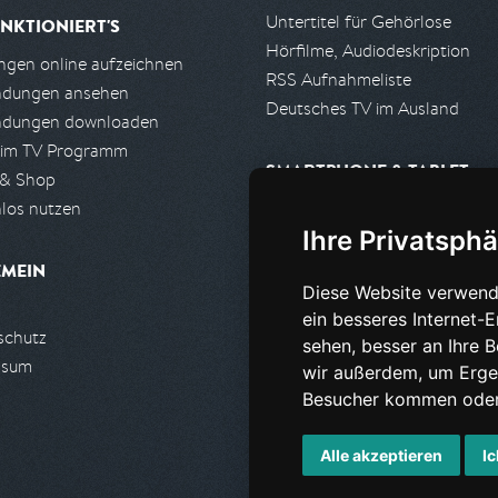
Untertitel für Gehörlose
NKTIONIERT'S
Hörfilme, Audiodeskription
gen online aufzeichnen
RSS Aufnahmeliste
ndungen ansehen
Deutsches TV im Ausland
ndungen downloaden
 im TV Programm
SMARTPHONE & TABLET
 & Shop
los nutzen
iPhone, iPad App
Ihre Privatsphä
Android App
EMEIN
Diese Website verwend
PARTNER
ein besseres Internet-
schutz
Partnerliste
sehen, besser an Ihre 
ssum
Partner werden
wir außerdem, um Erge
Besucher kommen oder 
Alle akzeptieren
Ic