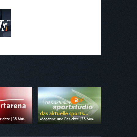
das aktuelle sports...
ichte | 35 Min.
Magazine und Berichte | 75 Min.
n SR Fernsehen
Ausgestrahlt von ZDF
21:45
am 22.08.2026, 23:30