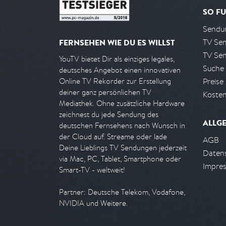
SO FU
Sendun
TV Se
FERNSEHEN WIE DU ES WILLST
TV Se
YouTV bietet Dir als einziges legales,
Suche
deutsches Angebot einen innovativen
Preise
Online TV Rekorder zur Erstellung
deiner ganz persönlichen TV
Kosten
Mediathek. Ohne zusätzliche Hardware
zeichnest du jede Sendung des
ALLG
deutschen Fernsehens nach Wunsch in
der Cloud auf. Streame oder lade
AGB
Deine Lieblings TV Sendungen jederzeit
Daten
via Mac, PC, Tablet, Smartphone oder
Impre
Smart-TV - weltweit!
Partner: Deutsche Telekom, Vodafone,
NVIDIA und Weitere.