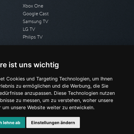
Xbox One
Google Cast
Samsung TV
LG TV
Philips TV
PRESSE
re ist uns wichtig
Presseanfrage stellen
Pressespiegel
et Cookies und Targeting Technologien, um Ihnen
Erlebnis zu ermöglichen und die Werbung, die Sie
HILFE & SUPPORT
Bedürfnisse anzupassen. Diese Technologien nutzen
Häufig gestellte Fragen
bnisse zu messen, um zu verstehen, woher unsere
Anfrage stellen
um unsere Website weiter zu entwickeln.
h lehne ab
Einstellungen ändern