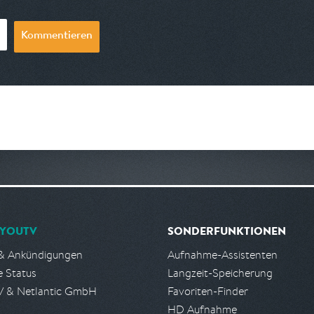
Kommentieren
YOUTV
SONDERFUNKTIONEN
& Ankündigungen
Aufnahme-Assistenten
e Status
Langzeit-Speicherung
 & Netlantic GmbH
Favoriten-Finder
HD Aufnahme