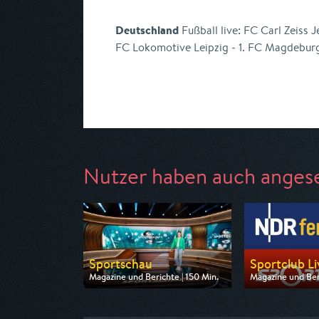
Deutschland
Fußball live: FC Carl Zeiss J
FC Lokomotive Leipzig - 1. FC Magdeburg
Nutzer haben auch anges
Sportschau
Sportclub Liv
Magazine und Berichte | 150 Min.
Magazine und Beri
Ausgestrahlt von ARD
Ausgestrahlt vo
am 08.08.2026, 15:30
am 08.08.2026, 