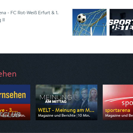
ena - FC Rot-Weiß Erfurt & 1.
 II
ehen
e - 3....
WELT - Meinung am M...
sportarena
chte | 120 Min.
Magazine und Berichte | 10 Min.
Magazine und Ber
n NDR
Ausgestrahlt von WELT
Ausgestrahlt vo
14:00
am 06.08.2026, 12:20
am 09.08.2026, 