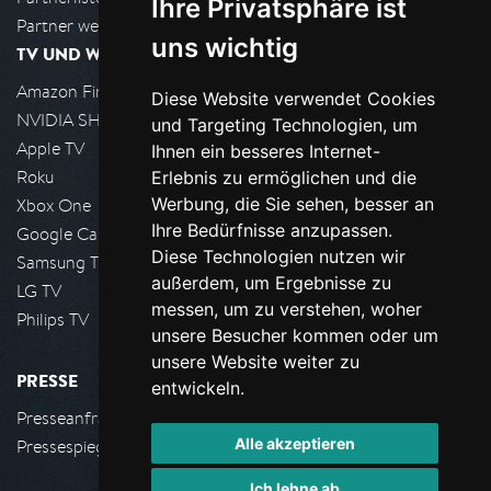
Ihre Privatsphäre ist
Partner werden
uns wichtig
TV UND WOHNZIMMER
Amazon FireTV
Diese Website verwendet Cookies
NVIDIA SHIELD, Google TV
und Targeting Technologien, um
Apple TV
Ihnen ein besseres Internet-
Roku
Erlebnis zu ermöglichen und die
Werbung, die Sie sehen, besser an
Xbox One
Ihre Bedürfnisse anzupassen.
Google Cast
Diese Technologien nutzen wir
Samsung TV
außerdem, um Ergebnisse zu
LG TV
messen, um zu verstehen, woher
Philips TV
unsere Besucher kommen oder um
unsere Website weiter zu
PRESSE
entwickeln.
Presseanfrage stellen
Alle akzeptieren
Pressespiegel
Ich lehne ab