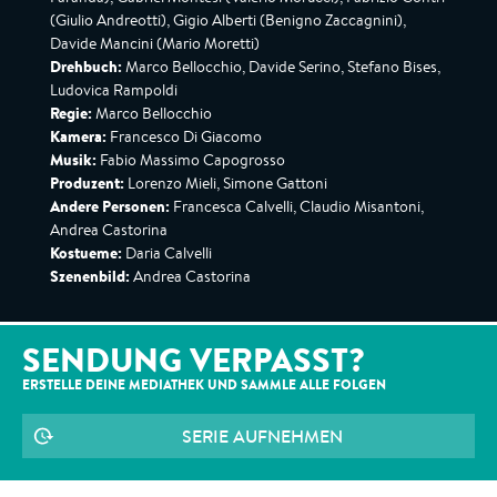
(Giulio Andreotti), Gigio Alberti (Benigno Zaccagnini),
Davide Mancini (Mario Moretti)
Drehbuch:
Marco Bellocchio, Davide Serino, Stefano Bises,
Ludovica Rampoldi
Regie:
Marco Bellocchio
Kamera:
Francesco Di Giacomo
Musik:
Fabio Massimo Capogrosso
Produzent:
Lorenzo Mieli, Simone Gattoni
Andere Personen:
Francesca Calvelli, Claudio Misantoni,
Andrea Castorina
Kostueme:
Daria Calvelli
Szenenbild:
Andrea Castorina
SENDUNG VERPASST?
ERSTELLE DEINE MEDIATHEK UND SAMMLE ALLE
FOLGEN
SERIE AUFNEHMEN