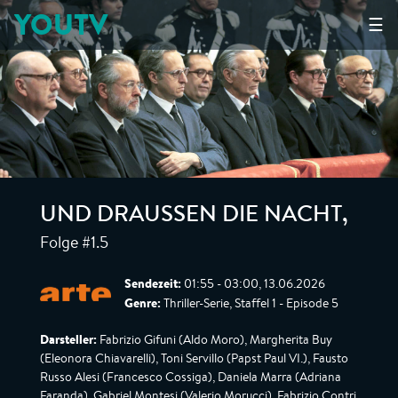
YOUTV
☰
UND DRAUSSEN DIE NACHT
,
Folge #1.5
Sendezeit:
01:55 - 03:00, 13.06.2026
Genre:
Thriller-Serie, Staffel 1 - Episode 5
Darsteller:
Fabrizio Gifuni (Aldo Moro), Margherita Buy
(Eleonora Chiavarelli), Toni Servillo (Papst Paul VI.), Fausto
Russo Alesi (Francesco Cossiga), Daniela Marra (Adriana
Faranda), Gabriel Montesi (Valerio Morucci), Fabrizio Contri