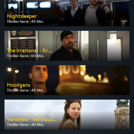
Nightsleeper
Thriller-Serie | 45 Min.
Ausgestrahlt von HR
am 09.08.2026, 00:40
The Irrational - Kr...
Thriller-Serie | 60 Min.
Ausgestrahlt von Kabel 1
am 08.08.2026, 00:10
Hooligans
Thriller-Serie | 40 Min.
Ausgestrahlt von One
am 14.08.2026, 22:55
Vanished - Vertraus...
Thriller-Serie | 40 Min.
Ausgestrahlt von HR