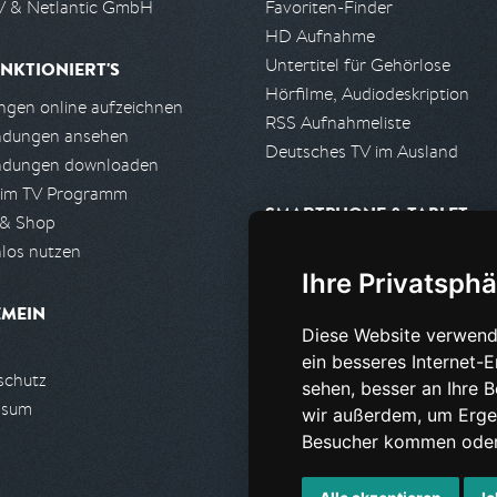
 & Netlantic GmbH
Favoriten-Finder
HD Aufnahme
Untertitel für Gehörlose
NKTIONIERT'S
Hörfilme, Audiodeskription
gen online aufzeichnen
RSS Aufnahmeliste
ndungen ansehen
Deutsches TV im Ausland
ndungen downloaden
 im TV Programm
SMARTPHONE & TABLET
 & Shop
los nutzen
iPhone, iPad App
Ihre Privatsphä
Android App
EMEIN
Diese Website verwend
PARTNER
ein besseres Internet-
schutz
Partnerliste
sehen, besser an Ihre 
ssum
Partner werden
wir außerdem, um Erge
Besucher kommen oder 