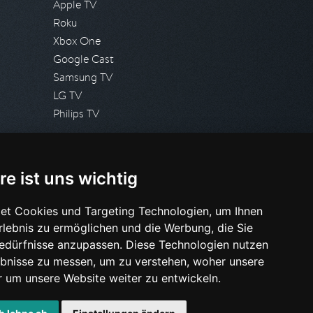
Apple TV
Roku
Xbox One
Google Cast
Samsung TV
LG TV
Philips TV
PRESSE
re ist uns wichtig
Presseanfrage stellen
Pressespiegel
et Cookies und Targeting Technologien, um Ihnen
Erlebnis zu ermöglichen und die Werbung, die Sie
HILFE & SUPPORT
Bedürfnisse anzupassen. Diese Technologien nutzen
Häufig gestellte Fragen
bnisse zu messen, um zu verstehen, woher unsere
Anfrage stellen
um unsere Website weiter zu entwickeln.