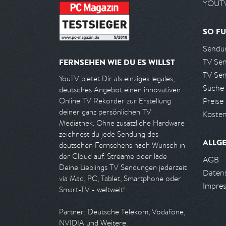
YOUTV
SO FU
Sendun
TV Se
FERNSEHEN WIE DU ES WILLST
TV Se
YouTV bietet Dir als einziges legales,
Suche
deutsches Angebot einen innovativen
Preise
Online TV Rekorder zur Erstellung
deiner ganz persönlichen TV
Kosten
Mediathek. Ohne zusätzliche Hardware
zeichnest du jede Sendung des
ALLG
deutschen Fernsehens nach Wunsch in
der Cloud auf. Streame oder lade
AGB
Deine Lieblings TV Sendungen jederzeit
Daten
via Mac, PC, Tablet, Smartphone oder
Impre
Smart-TV - weltweit!
Partner: Deutsche Telekom, Vodafone,
NVIDIA und Weitere.