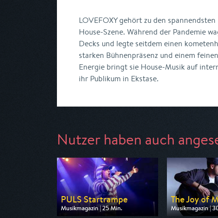
LOVEFOXY gehört zu den spannendsten 
House-Szene. Während der Pandemie wagt
Decks und legte seitdem einen kometenha
starken Bühnenpräsenz und einem feinen 
Energie bringt sie House-Musik auf inter
ihr Publikum in Ekstase.
Nutzer haben auch anges
PULS Startrampe
The Joy of M
Musikmagazin | 25 Min.
Musikmagazin | 3
Ausgestrahlt von BR
Ausgestrahlt von