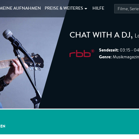
MEINE
AUFNAHMEN
PREISE &
WEITERES
HILFE
L
CHAT WITH A DJ
,
Sendezeit:
03:15 - 04
Genre:
Musikmagazin,
GEN