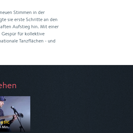
neuen Stimmen in der
e sie erste Schritte an den
ften Aufstieg hin. Mit einer
Gespür für kollektive
nationale Tanzflächen - und
ehen
usic
0 Min.
 Anixe Plus