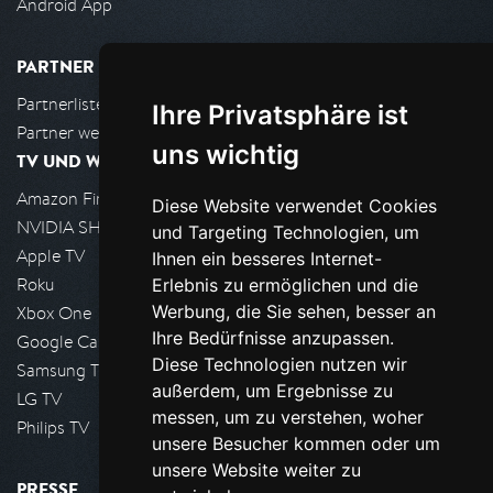
Android App
PARTNER
Partnerliste
Ihre Privatsphäre ist
Partner werden
uns wichtig
TV UND WOHNZIMMER
Amazon FireTV
Diese Website verwendet Cookies
NVIDIA SHIELD, Google TV
und Targeting Technologien, um
Apple TV
Ihnen ein besseres Internet-
Roku
Erlebnis zu ermöglichen und die
Werbung, die Sie sehen, besser an
Xbox One
Ihre Bedürfnisse anzupassen.
Google Cast
Diese Technologien nutzen wir
Samsung TV
außerdem, um Ergebnisse zu
LG TV
messen, um zu verstehen, woher
Philips TV
unsere Besucher kommen oder um
unsere Website weiter zu
PRESSE