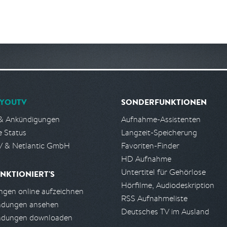
YOUTV
SONDERFUNKTIONEN
& Ankündigungen
Aufnahme-Assistenten
e Status
Langzeit-Speicherung
 & Netlantic GmbH
Favoriten-Finder
HD Aufnahme
Untertitel für Gehörlose
NKTIONIERT'S
Hörfilme, Audiodeskription
gen online aufzeichnen
RSS Aufnahmeliste
ndungen ansehen
Deutsches TV im Ausland
ndungen downloaden