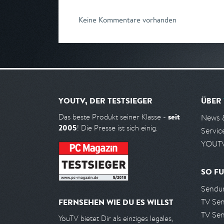
Keine Kommentare vorhanden
YOUTV, DER TESTSIEGER
ÜBER
seit
Das beste Produkt seiner Klasse -
News 
2005
! Die Presse ist sich einig.
Servic
YOUTV
SO FU
Sendun
TV Se
FERNSEHEN WIE DU ES WILLST
TV Se
YouTV bietet Dir als einziges legales,