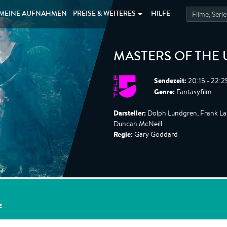
MEINE
AUFNAHMEN
PREISE &
WEITERES
HILFE
MASTERS OF THE 
Sendezeit:
20:15 - 22:2
Genre:
Fantasyfilm
Darsteller:
Dolph Lundgren, Frank Lan
Duncan McNeill
Regie:
Gary Goddard
E