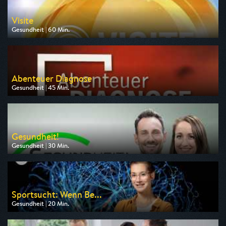
Visite
Gesundheit | 60 Min.
Ausgestrahlt von NDR
am 11.08.2026, 20:15
Abenteuer Diagnose
Gesundheit | 45 Min.
Ausgestrahlt von HR
am 10.08.2026, 20:15
Gesundheit!
Gesundheit | 30 Min.
Ausgestrahlt von BR
am 09.08.2026, 06:00
Sportsucht: Wenn Be...
Gesundheit | 20 Min.
Ausgestrahlt von ZDF neo
am 09.08.2026, 06:55