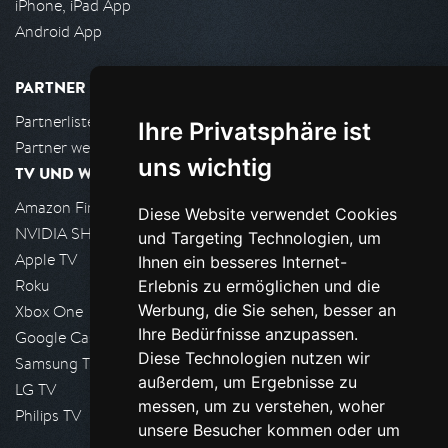
iPhone, iPad App
Android App
PARTNER
Partnerliste
Ihre Privatsphäre ist
Partner werden
uns wichtig
TV UND WOHNZIMMER
Amazon FireTV
Diese Website verwendet Cookies
NVIDIA SHIELD, Google TV
und Targeting Technologien, um
Apple TV
Ihnen ein besseres Internet-
Roku
Erlebnis zu ermöglichen und die
Werbung, die Sie sehen, besser an
Xbox One
Ihre Bedürfnisse anzupassen.
Google Cast
Diese Technologien nutzen wir
Samsung TV
außerdem, um Ergebnisse zu
LG TV
messen, um zu verstehen, woher
Philips TV
unsere Besucher kommen oder um