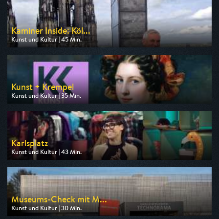
Kaminer Inside: Köl...
Kunst und Kultur | 45 Min.
Ausgestrahlt von 3sat
am 08.08.2026, 20:15
Kunst + Krempel
Kunst und Kultur | 35 Min.
Ausgestrahlt von 3sat
am 08.08.2026, 14:30
Karlsplatz
Kunst und Kultur | 43 Min.
Ausgestrahlt von 3sat
am 08.08.2026, 05:27
Museums-Check mit M...
Kunst und Kultur | 30 Min.
Ausgestrahlt von 3sat