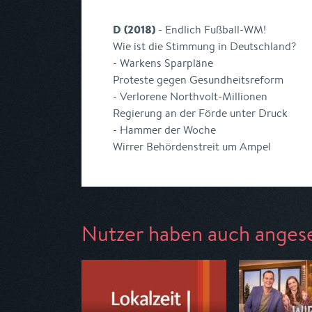
D (2018)
- Endlich Fußball-WM!
Wie ist die Stimmung in Deutschland?
- Warkens Sparpläne
Proteste gegen Gesundheitsreform
- Verlorene Northvolt-Millionen
Regierung an der Förde unter Druck
- Hammer der Woche
Wirrer Behördenstreit um Ampel
Nutzer haben auch anges