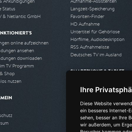
& Ankündigungen
Aufnahme-Assistenten
e Status
Langzeit-Speicherung
 & Netlantic GmbH
Favoriten-Finder
HD Aufnahme
Untertitel für Gehörlose
NKTIONIERT'S
Hörfilme, Audiodeskription
gen online aufzeichnen
RSS Aufnahmeliste
ndungen ansehen
Deutsches TV im Ausland
ndungen downloaden
 im TV Programm
SMARTPHONE & TABLET
 & Shop
los nutzen
iPhone, iPad App
Ihre Privatsphä
Android App
EMEIN
Diese Website verwend
PARTNER
ein besseres Internet-
schutz
Partnerliste
sehen, besser an Ihre 
ssum
Partner werden
wir außerdem, um Erge
Besucher kommen oder 