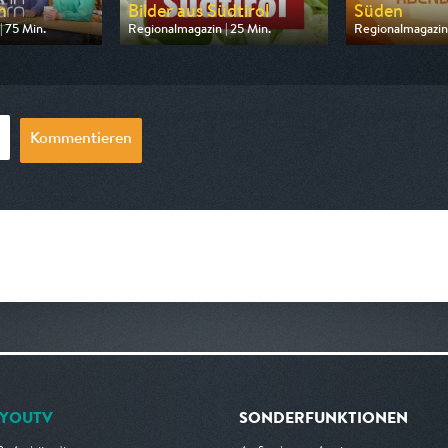
n
Bilder aus Südtirol
Süden
 75 Min.
Regionalmagazin | 25 Min.
Regionalmagazin 
 BR
Ausgestrahlt von 3sat
Ausgestrahlt vo
16:15
am 08.08.2026, 09:35
am 06.08.2026, 
Kommentieren
YOUTV
SONDERFUNKTIONEN