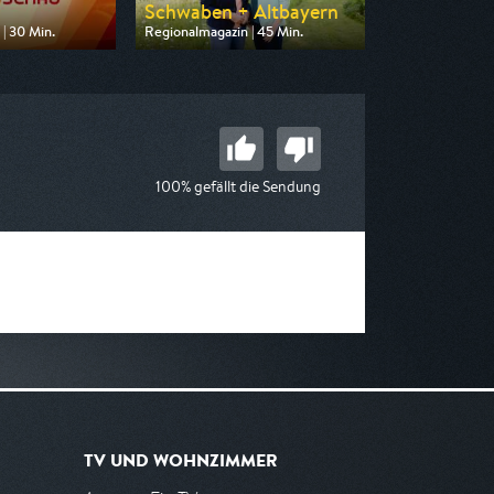
Schwaben + Altbayern
| 30 Min.
Regionalmagazin | 45 Min.
n BR
Ausgestrahlt von BR
17:30
am 09.08.2026, 17:45
100% gefällt die Sendung
TV UND WOHNZIMMER