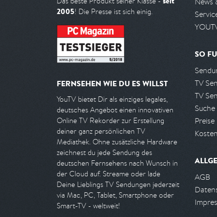
seit
Das beste Produkt seiner Klasse -
News 
2005
! Die Presse ist sich einig.
Servic
YOUTV
SO FU
Sendun
TV Se
FERNSEHEN WIE DU ES WILLST
TV Se
YouTV bietet Dir als einziges legales,
Suche
deutsches Angebot einen innovativen
Preise
Online TV Rekorder zur Erstellung
deiner ganz persönlichen TV
Kosten
Mediathek. Ohne zusätzliche Hardware
zeichnest du jede Sendung des
ALLG
deutschen Fernsehens nach Wunsch in
der Cloud auf. Streame oder lade
AGB
Deine Lieblings TV Sendungen jederzeit
Daten
via Mac, PC, Tablet, Smartphone oder
Impre
Smart-TV - weltweit!