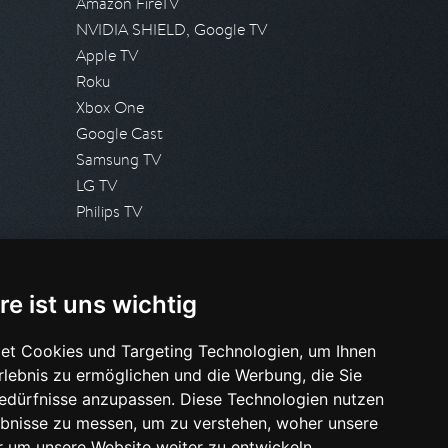
Amazon FireTV
NVIDIA SHIELD, Google TV
Apple TV
Roku
Xbox One
Google Cast
Samsung TV
LG TV
Philips TV
PRESSE
re ist uns wichtig
Presseanfrage stellen
Pressespiegel
et Cookies und Targeting Technologien, um Ihnen
Erlebnis zu ermöglichen und die Werbung, die Sie
HILFE & SUPPORT
Bedürfnisse anzupassen. Diese Technologien nutzen
Häufig gestellte Fragen
bnisse zu messen, um zu verstehen, woher unsere
Anfrage stellen
um unsere Website weiter zu entwickeln.