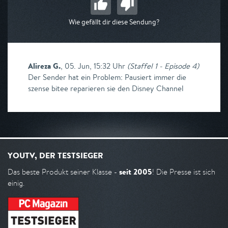
Wie gefällt dir diese Sendung?
Alireza G.
,
05. Jun, 15:32 Uhr
(
Staffel 1 - Episode 4
)
Der Sender hat ein Problem: Pausiert immer die
szense bitee reparieren sie den Disney Channel
YOUTV, DER TESTSIEGER
seit 2005
Das beste Produkt seiner Klasse -
! Die Presse ist sich
einig.