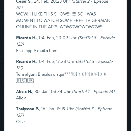
Cesar S.
,
24. Feb, 20:23 Uhr
(
Staffel 2 - Episode
57
)
WOW!!! I LIKE THIS SHOW!!!!!!!! SO I WAS
MOMENT TO WATCH SOME FREE TV GERMAN
ONLINE IN THE APP!! WOWOWOWOWOW!!!
Ricardo H.
,
04. Feb, 20:09 Uhr
(
Staffel 3 - Episode
123
)
Esse app é muito bom
Ricardo H.
,
04. Feb, 17:28 Uhr
(
Staffel 3 - Episode
121
)
Tem algum Brasileiro aqui????🇧🇷🇧🇷🇧🇷🇧🇷
🇧🇷🇧🇷
Alicia N.
,
30. Jan, 03:34 Uhr
(
Staffel 1 - Episode 51
)
Alicia
Thalysson P.
,
16. Jan, 15:19 Uhr
(
Staffel 3 - Episode
137
)
Oi zz