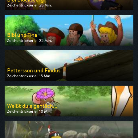
Zeichentrickserie | 25 Min.
Ausgestrahlt von ZDF
am 08.08.2026, 07:30
Bibi und Tina
Zeichentrickserie | 25 Min.
Ausgestrahlt von ZDF
am 08.08.2026, 09:10
Pettersson und Findus
Zeichentrickserie | 15 Min.
Ausgestrahlt von ZDF
am 09.08.2026, 06:45
Weißt du eigentlich...
Zeichentrickserie | 10 Min.
Ausgestrahlt von KiKA
am 08.08.2026, 09:10