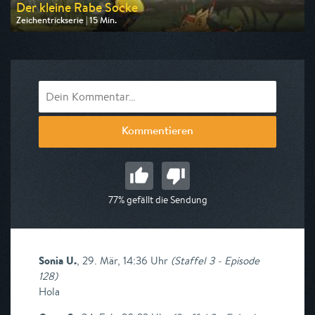
Der kleine Rabe Socke
Zeichentrickserie | 15 Min.
Ausgestrahlt von KiKA
am 08.08.2026, 08:10
Kommentieren
77% gefällt die Sendung
Sonia U.
,
29. Mär, 14:36 Uhr
(
Staffel 3 - Episode
128
)
Hola