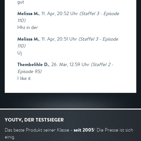
gut
Melissa M.
,
11. Apr, 20:52 Uhr
(
Staffel 3 - Episode
110
)
Hhz in der
Melissa M.
,
11. Apr, 20:51 Uhr
(
Staffel 3 - Episode
110
)
Uj
Thembelihle D.
,
26. Mär, 12:59 Uhr
(
Staffel 2 -
Episode 95
)
I like it
YOUTV, DER TESTSIEGER
seit 2005
Das beste Produkt seiner Klasse -
! Die Presse ist sich
einig.