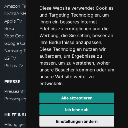
Amazon FireTV
Diese Website verwendet Cookies
NVIDIA SHIELD, Google TV
und Targeting Technologien, um
Apple TV
Ihnen ein besseres Internet-
Roku
Erlebnis zu ermöglichen und die
Werbung, die Sie sehen, besser an
Xbox One
Ihre Bedürfnisse anzupassen.
Google Cast
Diese Technologien nutzen wir
Samsung TV
außerdem, um Ergebnisse zu
LG TV
messen, um zu verstehen, woher
Philips TV
unsere Besucher kommen oder um
unsere Website weiter zu
PRESSE
entwickeln.
Presseanfrage stellen
Alle akzeptieren
Pressespiegel
Ich lehne ab
HILFE & SUPPORT
Einstellungen ändern
Häufig gestellte Fragen