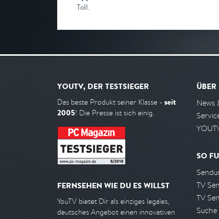
Toll.
YOUTV, DER TESTSIEGER
ÜBER
seit
Das beste Produkt seiner Klasse -
News 
2005
! Die Presse ist sich einig.
Servic
YOUTV
SO FU
Sendun
TV Se
FERNSEHEN WIE DU ES WILLST
TV Se
YouTV bietet Dir als einziges legales,
Suche
deutsches Angebot einen innovativen