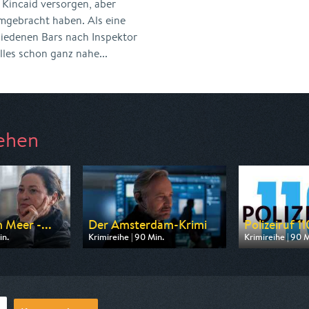
 Kincaid versorgen, aber
 umgebracht haben. Als eine
hiedenen Bars nach Inspektor
lles schon ganz nahe...
ehen
 Meer -...
Der Amsterdam-Krimi
Polizeiruf 11
in.
Krimireihe | 90 Min.
Krimireihe | 90 M
n ARD
Ausgestrahlt von ARD
Ausgestrahlt v
20:15
am 13.08.2026, 20:15
am 10.08.2026, 