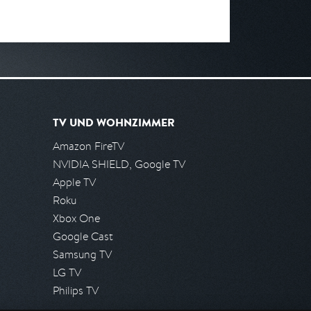
TV UND WOHNZIMMER
Amazon FireTV
NVIDIA SHIELD, Google TV
Apple TV
Roku
Xbox One
Google Cast
Samsung TV
LG TV
Philips TV