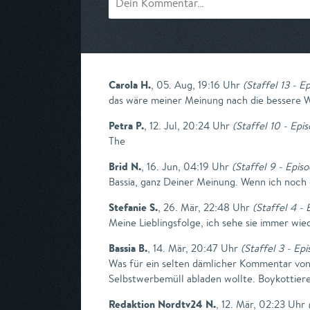
Carola H.
,
05. Aug, 19:16 Uhr
(
Staffel 13 - E
das wäre meiner Meinung nach die bessere Wa
Petra P.
,
12. Jul, 20:24 Uhr
(
Staffel 10 - Epi
The
Brid N.
,
16. Jun, 04:19 Uhr
(
Staffel 9 - Episo
Bassia, ganz Deiner Meinung. Wenn ich noch
Stefanie S.
,
26. Mär, 22:48 Uhr
(
Staffel 4 - 
Meine Lieblingsfolge, ich sehe sie immer wie
Bassia B.
,
14. Mär, 20:47 Uhr
(
Staffel 3 - Ep
Was für ein selten dämlicher Kommentar von "
Selbstwerbemüll abladen wollte. Boykottier
Redaktion Nordtv24 N.
,
12. Mär, 02:23 Uhr