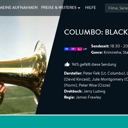
MEINE
AUFNAHMEN
PREISE &
WEITERES
HILFE
COLUMBO: BLACK
Sendezeit:
18:30 - 20
Genre:
Krimireihe, Sta
96% gefällt diese Sendung
Darsteller:
Peter Falk (Lt. Columbo),
(David Kincaid), Julia Montgomery (C
(Norm), Peter Wise (Ozzie)
Drehbuch:
Jerry Ludwig
Regie:
James Frawley