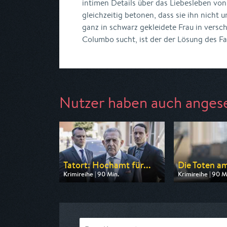
intimen Details über das Liebesleben von
gleichzeitig betonen, dass sie ihn nicht
ganz in schwarz gekleidete Frau in versc
Columbo sucht, ist der der Lösung des Fa
Nutzer haben auch anges
Tatort: Hochamt für...
Die Toten am
Krimireihe | 90 Min.
Krimireihe | 90 M
Ausgestrahlt von BR
Ausgestrahlt vo
am 08.08.2026, 20:15
am 08.08.2026, 