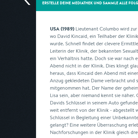
ERSTELLE DEINE MEDIATHEK UND SAMMLE ALLE
FOL
USA (1989)
Lieutenant Columbo wird zur 
wo David Kincaid, ein Teilhaber der Klin
wurde. Schnell findet der clevere Ermittl
Leiterin der Klinik, der bekannten Sexual
ein Verhältnis hatte. Doch sie war nach
Abend nicht in der Klinik. Dies klingt g
heraus, dass Kincaid den Abend mit einer
Anzug gekleideten Dame verbracht und sie
mitgenommen hat. Der Name der geheimni
Lisa sein, aber niemand kennt sie näher. 
Davids Schlüssel in seinem Auto gefunden
weit entfernt von der Klinik - abgestellt 
Schlüssel in Begleitung einer Unbekannt
gelangt? Eine weitere Überraschung erleb
Nachforschungen in der Klinik gleich dre