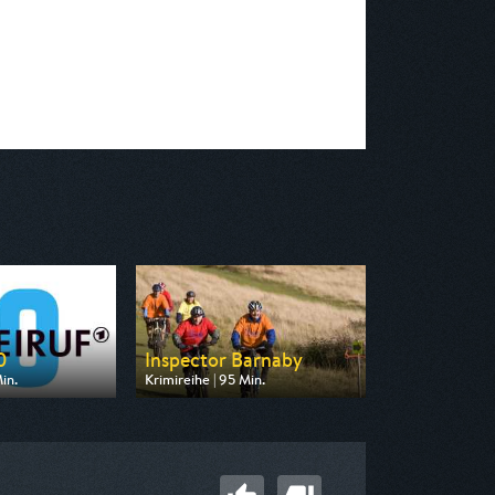
0
Inspector Barnaby
in.
Krimireihe | 95 Min.
on MDR
Ausgestrahlt von ZDF neo
20:15
am 10.08.2026, 20:15