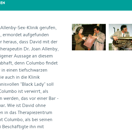
GEN
Allenby-Sex-Klinik gerufen,
ik, ermordet aufgefunden
er heraus, dass David mit der
therapeutin Dr. Joan Allenby,
 eigener Aussage an diesem
laubhaft, denn Columbo findet
 in einen tiefschwarzen
 auch in die Klinik
svollen "Black Lady" soll
Columbo ist verwirrt, als
 werden, das vor einer Bar -
war. Wie ist David ohne
en in das Therapiezentrum
t Columbo, als bei seinen
i Beschäftigte ihn mit