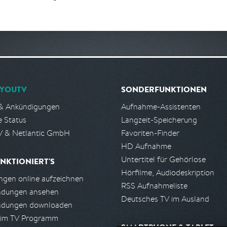
YOUTV
SONDERFUNKTIONEN
& Ankündigungen
Aufnahme-Assistenten
e Status
Langzeit-Speicherung
 & Netlantic GmbH
Favoriten-Finder
HD Aufnahme
Untertitel für Gehörlose
NKTIONIERT'S
Hörfilme, Audiodeskription
gen online aufzeichnen
RSS Aufnahmeliste
ndungen ansehen
Deutsches TV im Ausland
ndungen downloaden
 im TV Programm