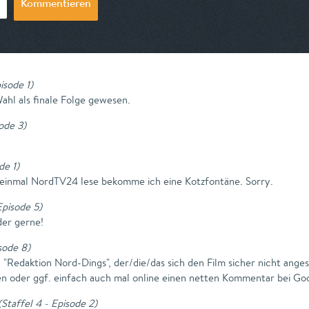
Kommentieren
pisode 1
)
hl als finale Folge gewesen.
sode 3
)
de 1
)
 einmal NordTV24 lese bekomme ich eine Kotzfontäne. Sorry.
Episode 5
)
der gerne!
isode 8
)
Redaktion Nord-Dings", der/die/das sich den Film sicher nicht angesc
en oder ggf. einfach auch mal online einen netten Kommentar bei Goo
(
Staffel 4 - Episode 2
)