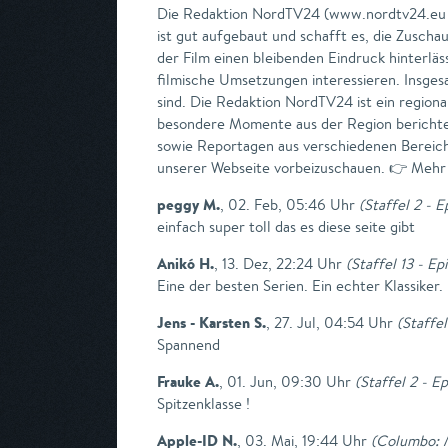
Die Redaktion NordTV24 (www.nordtv24.eu )
ist gut aufgebaut und schafft es, die Zusch
der Film einen bleibenden Eindruck hinterläss
filmische Umsetzungen interessieren. Insges
sind. Die Redaktion NordTV24 ist ein region
besondere Momente aus der Region berichtet
sowie Reportagen aus verschiedenen Bereichen
unserer Webseite vorbeizuschauen. 👉 Mehr 
peggy M.
,
02. Feb, 05:46 Uhr
(
Staffel 2 - E
einfach super toll das es diese seite gibt
Anikó H.
,
13. Dez, 22:24 Uhr
(
Staffel 13 - Ep
Eine der besten Serien. Ein echter Klassiker.
Jens - Karsten S.
,
27. Jul, 04:54 Uhr
(
Staffel
Spannend
Frauke A.
,
01. Jun, 09:30 Uhr
(
Staffel 2 - E
Spitzenklasse !
Apple-ID N.
,
03. Mai, 19:44 Uhr
(
Columbo: 