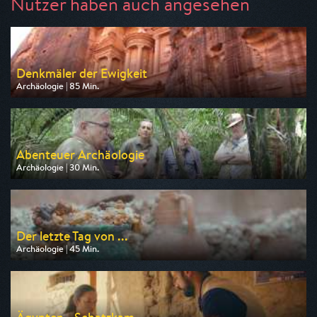
Nutzer haben auch angesehen
Denkmäler der Ewigkeit
Archäologie | 85 Min.
Ausgestrahlt von arte
am 08.08.2026, 16:15
Abenteuer Archäologie
Archäologie | 30 Min.
Ausgestrahlt von arte
am 09.08.2026, 02:25
Der letzte Tag von ...
Archäologie | 45 Min.
Ausgestrahlt von 3sat
am 11.08.2026, 03:25