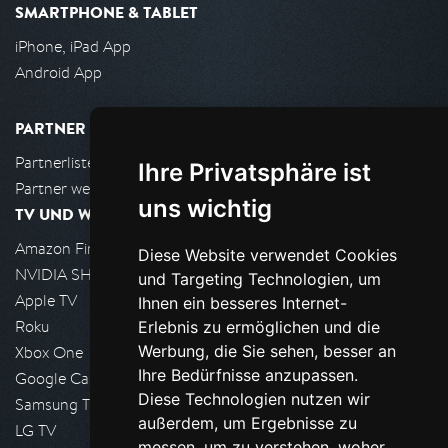
SMARTPHONE & TABLET
iPhone, iPad App
Android App
PARTNER
Partnerliste
Ihre Privatsphäre ist
Partner werden
uns wichtig
TV UND WOHNZIMMER
Amazon FireTV
Diese Website verwendet Cookies
NVIDIA SHIELD, Google TV
und Targeting Technologien, um
Apple TV
Ihnen ein besseres Internet-
Roku
Erlebnis zu ermöglichen und die
Werbung, die Sie sehen, besser an
Xbox One
Ihre Bedürfnisse anzupassen.
Google Cast
Diese Technologien nutzen wir
Samsung TV
außerdem, um Ergebnisse zu
LG TV
messen, um zu verstehen, woher