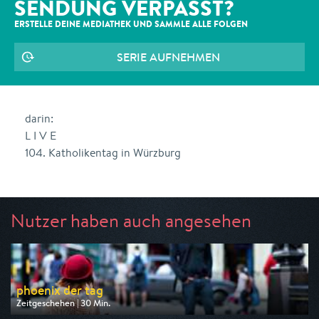
SENDUNG VERPASST?
ERSTELLE DEINE MEDIATHEK UND SAMMLE ALLE
FOLGEN
SERIE AUFNEHMEN
darin:
L I V E
104. Katholikentag in Würzburg
Nutzer haben auch angesehen
phoenix der tag
Zeitgeschehen | 30 Min.
Ausgestrahlt von Phoenix