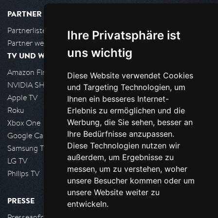
PARTNER
Partnerliste
Ihre Privatsphäre ist
Partner werden
uns wichtig
TV UND WOHNZIMMER
Amazon FireTV
Diese Website verwendet Cookies
NVIDIA SHIELD, Google TV
und Targeting Technologien, um
Apple TV
Ihnen ein besseres Internet-
Roku
Erlebnis zu ermöglichen und die
Werbung, die Sie sehen, besser an
Xbox One
Ihre Bedürfnisse anzupassen.
Google Cast
Diese Technologien nutzen wir
Samsung TV
außerdem, um Ergebnisse zu
LG TV
messen, um zu verstehen, woher
Philips TV
unsere Besucher kommen oder um
unsere Website weiter zu
PRESSE
entwickeln.
Presseanfrage stellen