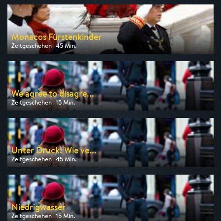
am 10.08.2026, 17:30
Monacos Fürstenkinder
Zeitgeschehen | 45 Min.
Ausgestrahlt von Phoenix
am 12.08.2026, 23:00
We agree to disagre...
Zeitgeschehen | 15 Min.
Ausgestrahlt von Phoenix
am 12.08.2026, 13:15
Unter Druck: Wie ve...
Zeitgeschehen | 45 Min.
Ausgestrahlt von Phoenix
am 10.08.2026, 11:15
Niedrigwasser
Zeitgeschehen | 15 Min.