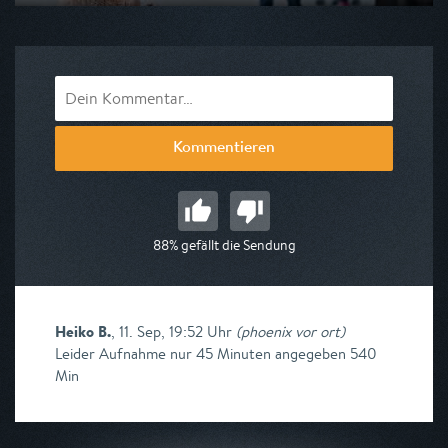
Ausgestrahlt von Phoenix
am 13.08.2026, 10:15
Kommentieren
88% gefällt die Sendung
Heiko B.
,
11. Sep, 19:52 Uhr
(
phoenix vor ort
)
Leider Aufnahme nur 45 Minuten angegeben 540
Min