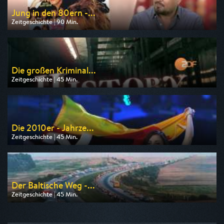
Jung in den 80ern -...
Zeitgeschichte | 90 Min.
Ausgestrahlt von WDR
am 08.08.2026, 23:15
Die großen Kriminal...
Zeitgeschichte | 45 Min.
Ausgestrahlt von ZDF info
am 10.08.2026, 18:45
Die 2010er - Jahrze...
Zeitgeschichte | 45 Min.
Ausgestrahlt von ZDF info
am 11.08.2026, 18:45
Der Baltische Weg -...
Zeitgeschichte | 45 Min.
Ausgestrahlt von MDR
am 11.08.2026, 22:10