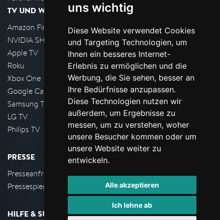
uns wichtig
TV UND WOHNZIMMER
Amazon FireTV
Diese Website verwendet Cookies
NVIDIA SHIELD, Google TV
und Targeting Technologien, um
Apple TV
Ihnen ein besseres Internet-
Roku
Erlebnis zu ermöglichen und die
Werbung, die Sie sehen, besser an
Xbox One
Ihre Bedürfnisse anzupassen.
Google Cast
Diese Technologien nutzen wir
Samsung TV
außerdem, um Ergebnisse zu
LG TV
messen, um zu verstehen, woher
Philips TV
unsere Besucher kommen oder um
unsere Website weiter zu
PRESSE
entwickeln.
Presseanfrage stellen
Alle akzeptieren
Pressespiegel
Ich lehne ab
HILFE & SUPPORT