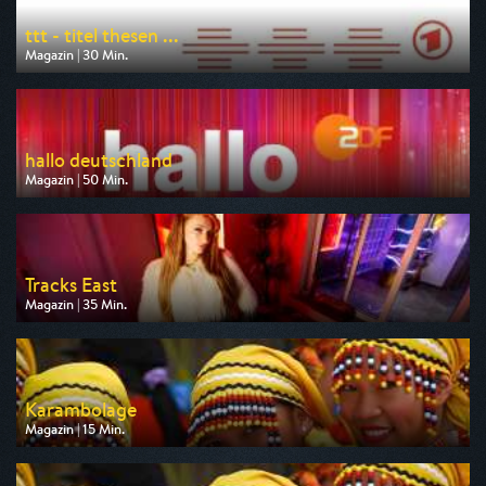
ttt - titel thesen ...
Magazin | 30 Min.
Ausgestrahlt von ARD
am 09.08.2026, 23:40
hallo deutschland
Magazin | 50 Min.
Ausgestrahlt von ZDF
am 10.08.2026, 17:10
Tracks East
Magazin | 35 Min.
Ausgestrahlt von arte
am 08.08.2026, 19:40
Karambolage
Magazin | 15 Min.
Ausgestrahlt von arte
am 11.08.2026, 03:25