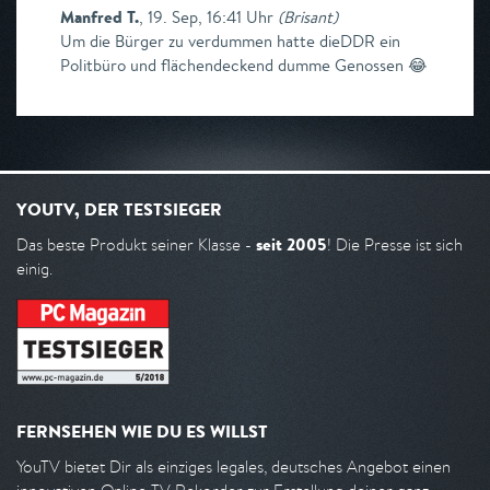
Manfred T.
,
19. Sep, 16:41 Uhr
(
Brisant
)
Um die Bürger zu verdummen hatte dieDDR ein
Politbüro und flächendeckend dumme Genossen 😂
YOUTV, DER TESTSIEGER
seit 2005
Das beste Produkt seiner Klasse -
! Die Presse ist sich
einig.
FERNSEHEN WIE DU ES WILLST
YouTV bietet Dir als einziges legales, deutsches Angebot einen