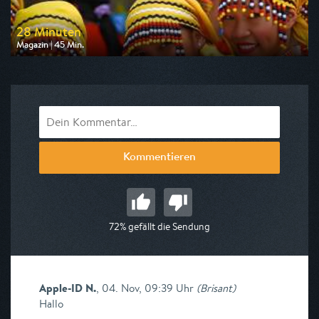
28 Minuten
Magazin | 45 Min.
Ausgestrahlt von arte
am 09.08.2026, 02:55
Kommentieren
72% gefällt die Sendung
Apple-ID N.
,
04. Nov, 09:39 Uhr
(
Brisant
)
Hallo