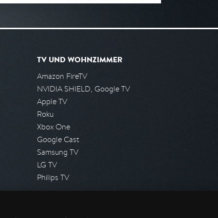
TV UND WOHNZIMMER
Amazon FireTV
NVIDIA SHIELD, Google TV
Apple TV
Roku
Xbox One
Google Cast
Samsung TV
LG TV
Philips TV
PRESSE