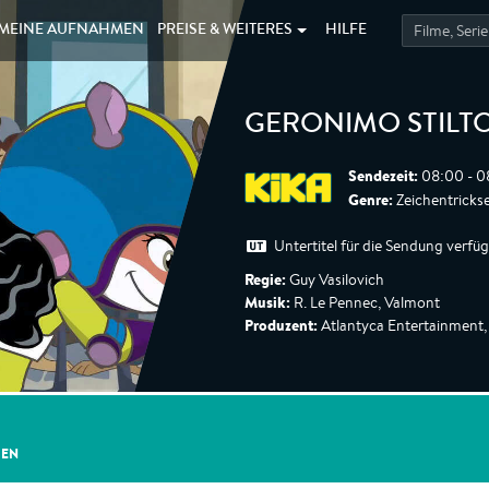
MEINE
AUFNAHMEN
PREISE &
WEITERES
HILFE
GERONIMO STILT
Sendezeit:
08:00 - 0
Genre:
Zeichentrickse
Untertitel für die Sendung verfü
Regie:
Guy Vasilovich
Musik:
R. Le Pennec, Valmont
Produzent:
Atlantyca Entertainment,
GEN