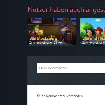
Nutzer haben auch anges
Bibi Blocksberg
Bibi und Tin
Zeichentrickserie | 25 Min.
Zeichentrickserie 
Ausgestrahlt von ZDF
Ausgestrahlt von
am 08.08.2026, 07:30
am 08.08.2026, 
Keine Kommentare vorhanden