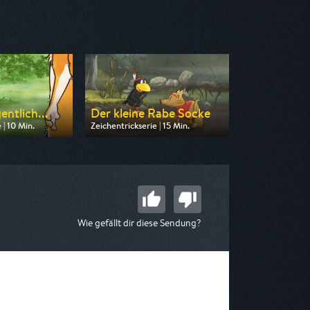
entlich...
Der kleine Rabe Socke
 | 10 Min.
Zeichentrickserie | 15 Min.
n KiKA
Ausgestrahlt von KiKA
 09:10
am 08.08.2026, 08:10
Wie gefällt dir diese Sendung?