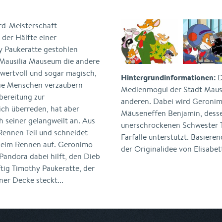
d-Meisterschaft
der Hälfte einer
y Paukeratte gestohlen
m Mausilia Mauseum die andere
 wertvoll und sogar magisch,
Hintergrundinformationen:
D
die Menschen verzaubern
Medienmogul der Stadt Mausi
bereitung zur
anderen. Dabei wird Geronim
ich überreden, hat aber
Mäuseneffen Benjamin, desse
h seiner gelangweilt an. Aus
unerschrockenen Schwester T
ennen Teil und schneidet
Farfalle unterstützt. Basier
 beim Rennen auf. Geronimo
der Originalidee von Elisabe
andora dabei hilft, den Dieb
ftig Timothy Paukeratte, der
er Decke steckt...