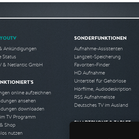
YOUTV
SONDERFUNKTIONEN
& Ankündigungen
Aufnahme-Assistenten
e Status
Langzeit-Speicherung
 & Netlantic GmbH
Favoriten-Finder
HD Aufnahme
Untertitel für Gehörlose
NKTIONIERT'S
Hörfilme, Audiodeskription
gen online aufzeichnen
RSS Aufnahmeliste
ndungen ansehen
Deutsches TV im Ausland
ndungen downloaden
 im TV Programm
SMARTPHONE & TABLET
 & Shop
los nutzen
iPhone, iPad App