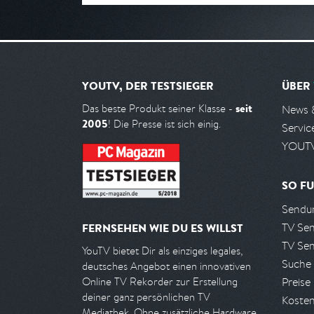
YOUTV, DER TESTSIEGER
ÜBER
seit
Das beste Produkt seiner Klasse -
News 
2005
! Die Presse ist sich einig.
Servic
YOUTV
SO FU
Sendun
TV Se
FERNSEHEN WIE DU ES WILLST
TV Se
YouTV bietet Dir als einziges legales,
Suche
deutsches Angebot einen innovativen
Preise
Online TV Rekorder zur Erstellung
deiner ganz persönlichen TV
Kosten
Mediathek. Ohne zusätzliche Hardware