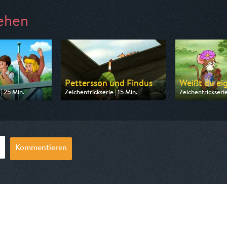
ehen
a
Pettersson und Findus
Weißt du eig
| 25 Min.
Zeichentrickserie | 15 Min.
Zeichentrickserie
 ZDF
Ausgestrahlt von ZDF
Ausgestrahlt vo
09:10
am 09.08.2026, 06:45
am 08.08.2026,
Kommentieren