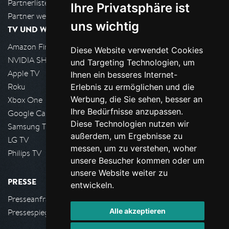
Partnerliste
Ihre Privatsphäre ist
Partner werden
uns wichtig
TV UND WOHNZIMMER
Amazon FireTV
Diese Website verwendet Cookies
NVIDIA SHIELD, Google TV
und Targeting Technologien, um
Apple TV
Ihnen ein besseres Internet-
Roku
Erlebnis zu ermöglichen und die
Werbung, die Sie sehen, besser an
Xbox One
Ihre Bedürfnisse anzupassen.
Google Cast
Diese Technologien nutzen wir
Samsung TV
außerdem, um Ergebnisse zu
LG TV
messen, um zu verstehen, woher
Philips TV
unsere Besucher kommen oder um
unsere Website weiter zu
PRESSE
entwickeln.
Presseanfrage stellen
Alle akzeptieren
Pressespiegel