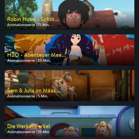
Robin Hood - Schlit...
Animationsserie | 15 Min.
Ausgestrahlt von ZDF
am 08.08.2026, 08:20
H2O - Abenteuer Mee...
Animationsserie | 25 Min.
Ausgestrahlt von ZDF
am 08.08.2026, 08:45
Sam & Julia im Mäus...
Animationsserie | 5 Min.
Ausgestrahlt von ZDF
am 09.08.2026, 06:25
Die Werkel-Ferkel
Animationsserie | 10 Min.
Ausgestrahlt von ZDF