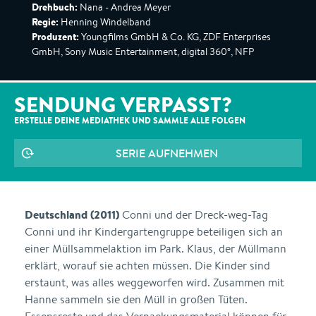
Drehbuch:
Nana - Andrea Meyer
Regie:
Henning Windelband
Produzent:
Youngfilms GmbH & Co. KG, ZDF Enterprises
GmbH, Sony Music Entertainment, digital 360°, NFP
SENDUNG VERPASST?
ERSTELLE DEINE MEDIATHEK UND SAMMLE ALLE
FOLGEN
SERIE AUFNEHMEN
Deutschland (2011)
Conni und der Dreck-weg-Tag
Conni und ihr Kindergartengruppe beteiligen sich an
einer Müllsammelaktion im Park. Klaus, der Müllmann
erklärt, worauf sie achten müssen. Die Kinder sind
erstaunt, was alles weggeworfen wird. Zusammen mit
Hanne sammeln sie den Müll in großen Tüten.