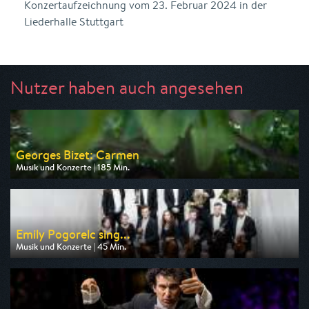
Konzertaufzeichnung vom 23. Februar 2024 in der
Liederhalle Stuttgart
Nutzer haben auch angesehen
Georges Bizet: Carmen
Musik und Konzerte | 185 Min.
Ausgestrahlt von arte
am 08.08.2026, 21:45
Emily Pogorelc sing...
Musik und Konzerte | 45 Min.
Ausgestrahlt von arte
am 09.08.2026, 17:55