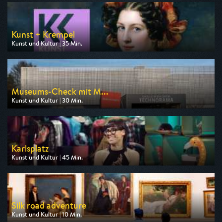
am 08.08.2026, 20:15
Kunst + Krempel
Kunst und Kultur | 35 Min.
Ausgestrahlt von 3sat
am 08.08.2026, 14:30
Museums-Check mit M...
Kunst und Kultur | 30 Min.
Ausgestrahlt von 3sat
am 09.08.2026, 18:30
Karlsplatz
Kunst und Kultur | 45 Min.
Ausgestrahlt von 3sat
am 08.08.2026, 06:10
Silk road adventure
Kunst und Kultur | 10 Min.