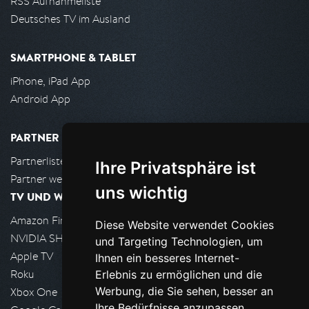
RSS Aufnahmeliste
Deutsches TV im Ausland
SMARTPHONE & TABLET
iPhone, iPad App
Android App
PARTNER
Partnerliste
Ihre Privatsphäre ist
Partner werden
uns wichtig
TV UND WOHNZIMMER
Amazon FireTV
Diese Website verwendet Cookies
NVIDIA SHIELD, Google TV
und Targeting Technologien, um
Apple TV
Ihnen ein besseres Internet-
Roku
Erlebnis zu ermöglichen und die
Werbung, die Sie sehen, besser an
Xbox One
Ihre Bedürfnisse anzupassen.