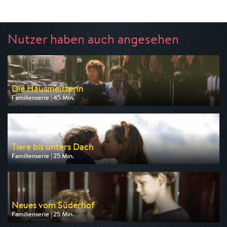
Nutzer haben auch angesehen
Die Hausmeisterin
Familienserie | 45 Min.
Ausgestrahlt von BR
am 11.08.2026, 20:15
Tiere bis unters Dach
Familienserie | 25 Min.
Ausgestrahlt von ARD
am 09.08.2026, 08:35
Neues vom Süderhof
Familienserie | 25 Min.
Ausgestrahlt von BR