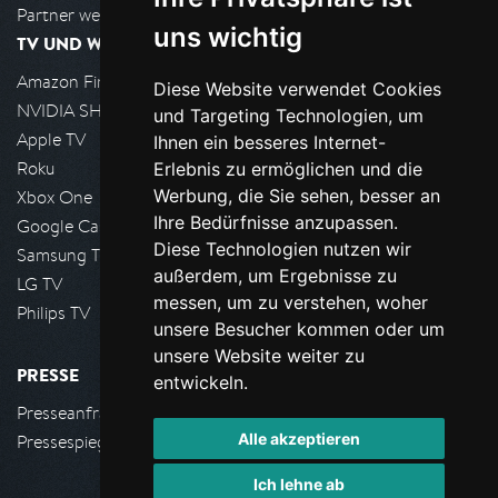
Partner werden
uns wichtig
TV UND WOHNZIMMER
Amazon FireTV
Diese Website verwendet Cookies
NVIDIA SHIELD, Google TV
und Targeting Technologien, um
Apple TV
Ihnen ein besseres Internet-
Roku
Erlebnis zu ermöglichen und die
Werbung, die Sie sehen, besser an
Xbox One
Ihre Bedürfnisse anzupassen.
Google Cast
Diese Technologien nutzen wir
Samsung TV
außerdem, um Ergebnisse zu
LG TV
messen, um zu verstehen, woher
Philips TV
unsere Besucher kommen oder um
unsere Website weiter zu
PRESSE
entwickeln.
Presseanfrage stellen
Alle akzeptieren
Pressespiegel
Ich lehne ab