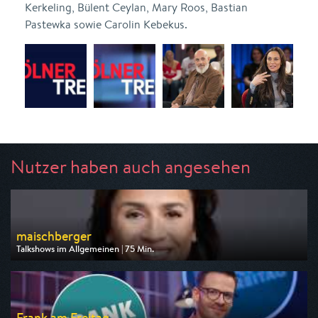
Kerkeling, Bülent Ceylan, Mary Roos, Bastian
Pastewka sowie Carolin Kebekus.
Nutzer haben auch angesehen
maischberger
Talkshows im Allgemeinen | 75 Min.
Ausgestrahlt von ARD
am 11.08.2026, 22:50
Frank am Freitag