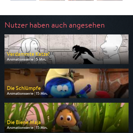
Nutzer haben auch angesehen
Verdammte Katze!
Animationsserie | 5 Min.
Ausgestrahlt von arte
am 11.08.2026, 03:20
Die Schlümpfe
Animationsserie | 15 Min.
Ausgestrahlt von KiKA
am 10.08.2026, 09:45
Die Biene Maja
Animationsserie | 15 Min.
Ausgestrahlt von KiKA