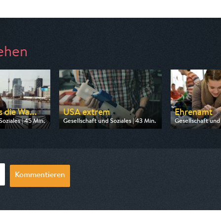
ehen
 die Wa...
USA extrem
Ehrenamt
oziales | 45 Min.
Gesellschaft und Soziales | 43 Min.
Gesellschaft und 
3sat
Ausgestrahlt von ZDF info
Ausgestrahlt vo
00:00
am 12.08.2026, 09:00
am 10.08.2026, 
Kommentieren