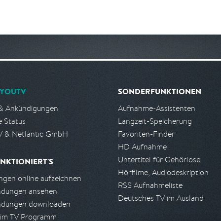
YOUTV
SONDERFUNKTIONEN
& Ankündigungen
Aufnahme-Assistenten
e Status
Langzeit-Speicherung
 & Netlantic GmbH
Favoriten-Finder
HD Aufnahme
Untertitel für Gehörlose
NKTIONIERT'S
Hörfilme, Audiodeskription
gen online aufzeichnen
RSS Aufnahmeliste
ndungen ansehen
Deutsches TV im Ausland
ndungen downloaden
 im TV Programm