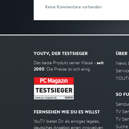
Keine Kommentare vorhanden
YOUTV, DER TESTSIEGER
ÜBER
seit
Das beste Produkt seiner Klasse -
News 
2005
! Die Presse ist sich einig.
Servic
YOUTV
SO FU
Sendun
TV Se
FERNSEHEN WIE DU ES WILLST
TV Se
YouTV bietet Dir als einziges legales,
Suche
deutsches Angebot einen innovativen