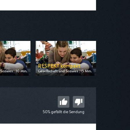
RESPEKT kompakt
Soziales | 30 Min.
Gesellschaft und Soziales | 15 Min.
n Phoenix
Ausgestrahlt von ARD alpha
15:00
am 10.08.2026, 17:15
50% gefällt die Sendung