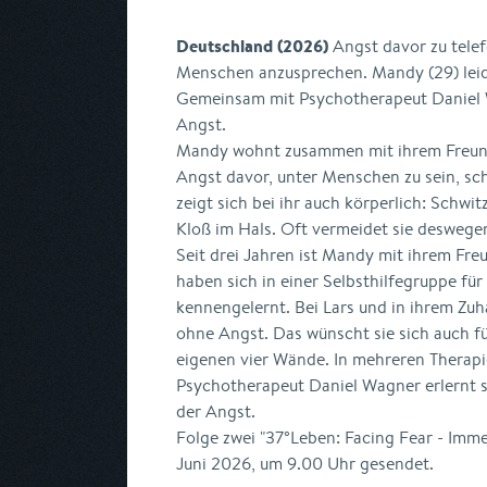
Deutschland (2026)
Angst davor zu telef
Menschen anzusprechen. Mandy (29) leide
Gemeinsam mit Psychotherapeut Daniel Wa
Angst.
Mandy wohnt zusammen mit ihrem Freund
Angst davor, unter Menschen zu sein, sch
zeigt sich bei ihr auch körperlich: Schwi
Kloß im Hals. Oft vermeidet sie deswegen
Seit drei Jahren ist Mandy mit ihrem Fr
haben sich in einer Selbsthilfegruppe fü
kennengelernt. Bei Lars und in ihrem Zuh
ohne Angst. Das wünscht sie sich auch fü
eigenen vier Wände. In mehreren Therapi
Psychotherapeut Daniel Wagner erlernt 
der Angst.
Folge zwei "37°Leben: Facing Fear - Imme
Juni 2026, um 9.00 Uhr gesendet.