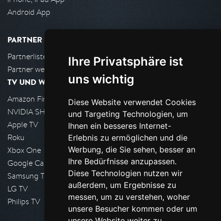
Android App
PARTNER
Partnerliste
Ihre Privatsphäre ist
Partner werden
uns wichtig
TV UND WOHNZIMMER
Amazon FireTV
Diese Website verwendet Cookies
NVIDIA SHIELD, Google TV
und Targeting Technologien, um
Apple TV
Ihnen ein besseres Internet-
Roku
Erlebnis zu ermöglichen und die
Werbung, die Sie sehen, besser an
Xbox One
Ihre Bedürfnisse anzupassen.
Google Cast
Diese Technologien nutzen wir
Samsung TV
außerdem, um Ergebnisse zu
LG TV
messen, um zu verstehen, woher
Philips TV
unsere Besucher kommen oder um
unsere Website weiter zu