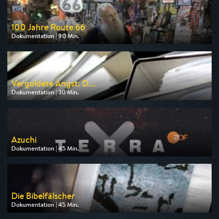
100 Jahre Route 66
Dokumentation | 90 Min.
Ausgestrahlt von arte
am 13.08.2026, 20:15
Vergoldete Angst: D...
Dokumentation | 30 Min.
Ausgestrahlt von ZDF
am 12.08.2026, 22:45
Azuchi
Dokumentation | 45 Min.
Ausgestrahlt von ZDF
am 09.08.2026, 19:30
Die Bibelfälscher
Dokumentation | 45 Min.
Ausgestrahlt von arte