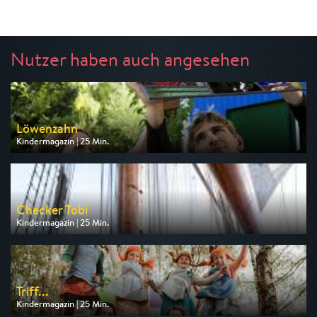
Nutzer haben auch angesehen
Löwenzahn
Kindermagazin | 25 Min.
Ausgestrahlt von ZDF
am 09.08.2026, 08:15
Checker Tobi
Kindermagazin | 25 Min.
Ausgestrahlt von KiKA
am 09.08.2026, 09:00
Triff...
Kindermagazin | 25 Min.
Ausgestrahlt von KiKA