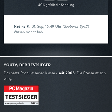
40% gefällt die Sendung
Nadine P.
,
01. Sep, 16:49 Uhr
(
Sauberer Spaß
)
Wissen macht bah
YOUTV, DER TESTSIEGER
seit 2005
Das beste Produkt seiner Klasse -
! Die Presse ist sich
einig.