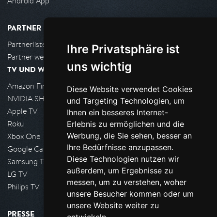
Android App
PARTNER
Partnerliste
Ihre Privatsphäre ist
Partner werden
uns wichtig
TV UND WOHNZIMMER
Amazon FireTV
Diese Website verwendet Cookies
NVIDIA SHIELD, Google TV
und Targeting Technologien, um
Apple TV
Ihnen ein besseres Internet-
Roku
Erlebnis zu ermöglichen und die
Werbung, die Sie sehen, besser an
Xbox One
Ihre Bedürfnisse anzupassen.
Google Cast
Diese Technologien nutzen wir
Samsung TV
außerdem, um Ergebnisse zu
LG TV
messen, um zu verstehen, woher
Philips TV
unsere Besucher kommen oder um
unsere Website weiter zu
PRESSE