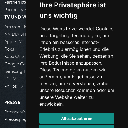
Partnerliste
Ihre Privatsphäre ist
Partner werden
uns wichtig
TV UND WOHNZIMMER
Amazon FireTV
Diese Website verwendet Cookies
NVIDIA SHIELD, Google TV
und Targeting Technologien, um
Apple TV
Ihnen ein besseres Internet-
Roku
Erlebnis zu ermöglichen und die
Werbung, die Sie sehen, besser an
Xbox One
Ihre Bedürfnisse anzupassen.
Google Cast
Diese Technologien nutzen wir
Samsung TV
außerdem, um Ergebnisse zu
LG TV
messen, um zu verstehen, woher
Philips TV
unsere Besucher kommen oder um
unsere Website weiter zu
PRESSE
entwickeln.
Presseanfrage stellen
Alle akzeptieren
Pressespiegel