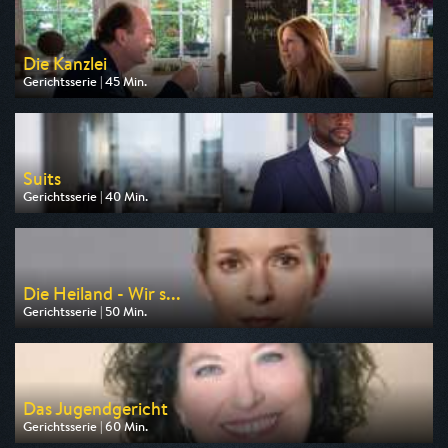
Die Kanzlei
Gerichtsserie | 45 Min.
Ausgestrahlt von ARD
am 11.08.2026, 20:15
Suits
Gerichtsserie | 40 Min.
Ausgestrahlt von ZDF neo
am 07.08.2026, 17:10
Die Heiland - Wir s...
Gerichtsserie | 50 Min.
Ausgestrahlt von MDR
am 08.08.2026, 11:10
Das Jugendgericht
Gerichtsserie | 60 Min.
Ausgestrahlt von RTLup