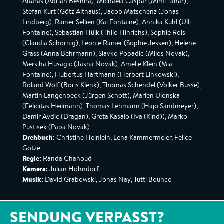
Altaras (Adrian Beshira), Michaela Caspar (Mimi Tahar),
Stefan Kurt (Götz Althaus), Jacob Matschenz (Jonas
Lindberg), Rainer Sellien (Kai Fontaine), Annika Kuhl (Ulli
Fontaine), Sebastian Hülk (Thilo Hinrichs), Sophie Rois
(Claudia Schörnig), Leonie Rainer (Sophie Jessen), Helene
Grass (Anna Behrmann), Slavko Popadic (Milos Novak),
Mersiha Husagic (Jasna Novak), Amelie Klein (Mia
Fontaine), Hubertus Hartmann (Herbert Linkowski),
Roland Wolf (Boris Klenk), Thomas Schendel (Volker Busse),
Martin Langenbeck (Jürgen Schott), Marlen Ulonska
(Felicitas Heilmann), Thomas Lehmann (Hajo Sandmeyer),
Damir Avdic (Dragan), Greta Kasalo (Iva (Kind)), Marko
Pustisek (Papa Novak)
Drehbuch:
Christine Heinlein, Lena Kammermeier, Felice
Götze
Regie:
Randa Chahoud
Kamera:
Julian Hohndorf
Musik:
David Grabowski, Jonas Nay, Tutti Bounce
SENDUNG VERPASST?