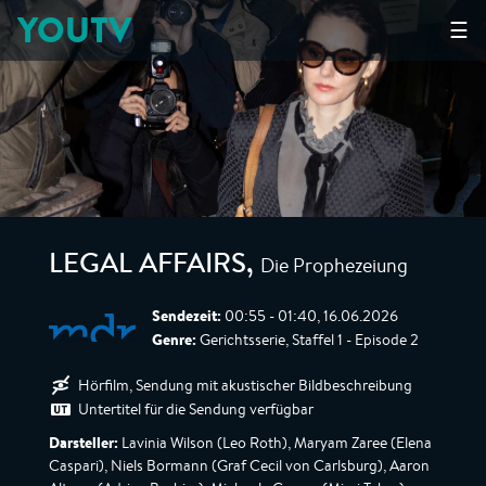
YOUTV
☰
Die Prophezeiung
LEGAL AFFAIRS
,
Sendezeit:
00:55 - 01:40, 16.06.2026
Genre:
Gerichtsserie, Staffel 1 - Episode 2
Hörfilm, Sendung mit akustischer Bildbeschreibung
Untertitel für die Sendung verfügbar
Darsteller:
Lavinia Wilson (Leo Roth), Maryam Zaree (Elena
Caspari), Niels Bormann (Graf Cecil von Carlsburg), Aaron