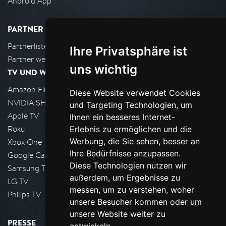
Android App
PARTNER
Partnerliste
Ihre Privatsphäre ist
Partner werden
uns wichtig
TV UND WOHNZIMMER
Amazon FireTV
Diese Website verwendet Cookies
NVIDIA SHIELD, Google TV
und Targeting Technologien, um
Apple TV
Ihnen ein besseres Internet-
Roku
Erlebnis zu ermöglichen und die
Werbung, die Sie sehen, besser an
Xbox One
Ihre Bedürfnisse anzupassen.
Google Cast
Diese Technologien nutzen wir
Samsung TV
außerdem, um Ergebnisse zu
LG TV
messen, um zu verstehen, woher
Philips TV
unsere Besucher kommen oder um
unsere Website weiter zu
PRESSE