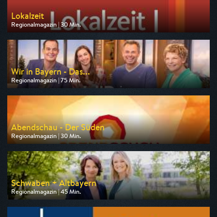
Lokalzeit
Regionalmagazin | 30 Min.
Ausgestrahlt von WDR
am 08.08.2026, 19:30
Wir in Bayern - Das...
Regionalmagazin | 75 Min.
Ausgestrahlt von BR
am 10.08.2026, 16:15
Abendschau - Der Süden
Regionalmagazin | 30 Min.
Ausgestrahlt von BR
am 10.08.2026, 17:30
Schwaben + Altbayern
Regionalmagazin | 45 Min.
Ausgestrahlt von BR
am 09.08.2026, 17:45