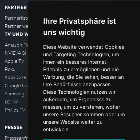
PARTNER
Partnerliste
Ihre Privatsphäre ist
Partner werden
uns wichtig
TV UND WOHNZIMMER
Amazon FireTV
Diese Website verwendet Cookies
NVIDIA SHIELD, Google TV
und Targeting Technologien, um
Apple TV
Ihnen ein besseres Internet-
Roku
Erlebnis zu ermöglichen und die
Werbung, die Sie sehen, besser an
Xbox One
Ihre Bedürfnisse anzupassen.
Google Cast
Diese Technologien nutzen wir
Samsung TV
außerdem, um Ergebnisse zu
LG TV
messen, um zu verstehen, woher
Philips TV
unsere Besucher kommen oder um
unsere Website weiter zu
PRESSE
entwickeln.
Presseanfrage stellen