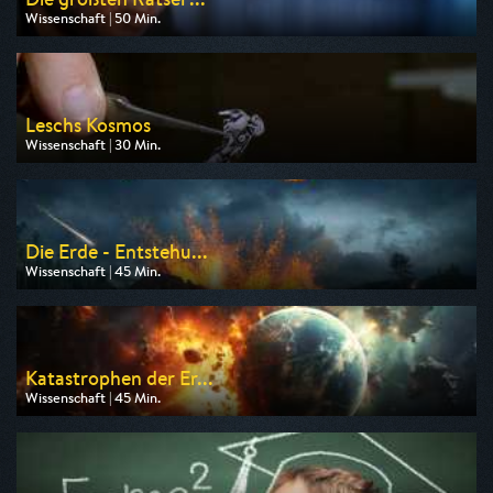
Wissenschaft | 50 Min.
Ausgestrahlt von ARD alpha
am 11.08.2026, 20:15
Leschs Kosmos
Wissenschaft | 30 Min.
Ausgestrahlt von ZDF info
am 09.08.2026, 07:10
Die Erde - Entstehu...
Wissenschaft | 45 Min.
Ausgestrahlt von ZDF info
am 10.08.2026, 15:00
Katastrophen der Er...
Wissenschaft | 45 Min.
Ausgestrahlt von ZDF info
am 09.08.2026, 14:20