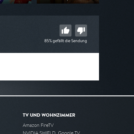
n ZDF
Ausgestrahlt von ZDF
 08:45
am 09.08.2026, 06:25
85% gefällt die Sendung
TV UND WOHNZIMMER
Amazon FireTV
NVIDIA SHIELD, Google TV