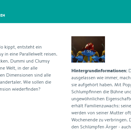
GEN
o kippt, entsteht ein
 in eine Parallelwelt reisen.
necken. Dummi und Clumsy
ne Welt, in der alle
Hintergrundinformationen:
D
ten Dimensionen sind alle
ausgelassen wie immer, mache
dertaler. Wie sollen die
sie aufgehört haben. Mit Pop
nsion wiederfinden?
Schlumpfinnen die Bühne und
ungewöhnlichen Eigenschaft
erhält Familienzuwachs: sei
werden von seiner Mutter oft
Wochenende zu verbringen. D
den Schlümpfen Ärger - auch 