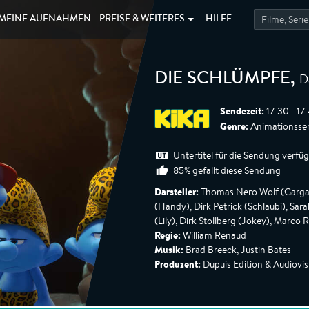
MEINE
AUFNAHMEN
PREISE &
WEITERES
HILFE
D
DIE SCHLÜMPFE
,
Sendezeit:
17:30 - 17
Genre:
Animationsser
Untertitel für die Sendung verfü
85% gefällt diese Sendung
Darsteller:
Thomas Nero Wolf (Gargam
(Handy), Dirk Petrick (Schlaubi), Sar
(Lily), Dirk Stollberg (Jokey), Marco
Regie:
William Renaud
Musik:
Brad Breeck, Justin Bates
Produzent:
Dupuis Edition & Audiovis