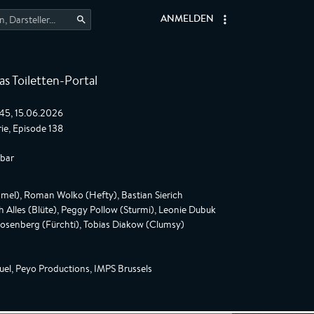
ANMELDEN
as Toiletten-Portal
:45, 15.06.2026
ie, Episode 138
gbar
el), Roman Wolko (Hefty), Bastian Sierich
ah Alles (Blüte), Peggy Pollow (Sturmi), Leonie Dubuk
 Rosenberg (Fürchti), Tobias Diakow (Clumsy)
uel, Peyo Productions, IMPS Brussels