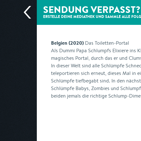
SENDUNG VERPASST?
ERSTELLE DEINE MEDIATHEK UND SAMMLE ALLE
FOL
Belgien (2020)
Das Toiletten-Portal
Als Dummi Papa Schlumpfs Elixiere ins Kl
magisches Portal, durch das er und Clumsy
In dieser Welt sind alle Schlümpfe Sch
teleportieren sich erneut, dieses Mal in ei
Schlümpfe tiefbegabt sind. In den nächs
Schlümpfe Babys, Zombies und Schlumpfan
beiden jemals die richtige Schlump-Dime