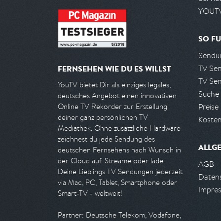
YOUTV
SO FU
Sendun
TV Se
FERNSEHEN WIE DU ES WILLST
TV Se
YouTV bietet Dir als einziges legales,
Suche
deutsches Angebot einen innovativen
Preise
Online TV Rekorder zur Erstellung
deiner ganz persönlichen TV
Kosten
Mediathek. Ohne zusätzliche Hardware
zeichnest du jede Sendung des
ALLG
deutschen Fernsehens nach Wunsch in
der Cloud auf. Streame oder lade
AGB
Deine Lieblings TV Sendungen jederzeit
Daten
via Mac, PC, Tablet, Smartphone oder
Impre
Smart-TV - weltweit!
Partner: Deutsche Telekom, Vodafone,