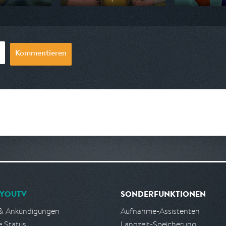
 ZDF
Ausgestrahlt von ZDF
Ausgestrahlt vo
07:00
am 08.08.2026, 08:20
am 08.08.2026,
Kommentieren
YOUTV
SONDERFUNKTIONEN
& Ankündigungen
Aufnahme-Assistenten
e Status
Langzeit-Speicherung