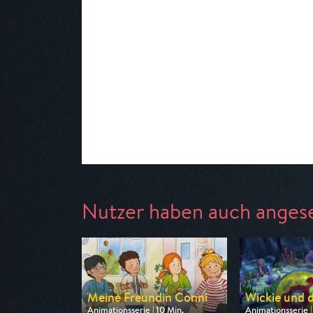
Nutzer haben auch anges
Meine Freundin Conni
Wickie und di
Animationsserie | 10 Min.
Animationsserie |