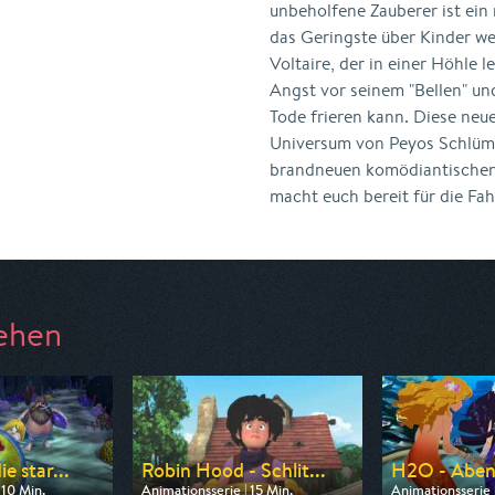
unbeholfene Zauberer ist ein
das Geringste über Kinder we
Voltaire, der in einer Höhle 
Angst vor seinem "Bellen" un
Tode frieren kann. Diese neu
Universum von Peyos Schlüm
brandneuen komödiantischen 
macht euch bereit für die Fah
ehen
e star...
Robin Hood - Schlit...
H2O - Aben
 10 Min.
Animationsserie | 15 Min.
Animationsserie 