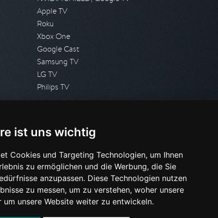
Apple TV
Roku
Xbox One
Google Cast
Samsung TV
LG TV
Philips TV
PRESSE
re ist uns wichtig
Presseanfrage stellen
Pressespiegel
et Cookies und Targeting Technologien, um Ihnen
Erlebnis zu ermöglichen und die Werbung, die Sie
HILFE & SUPPORT
Bedürfnisse anzupassen. Diese Technologien nutzen
Häufig gestellte Fragen
bnisse zu messen, um zu verstehen, woher unsere
Anfrage stellen
um unsere Website weiter zu entwickeln.