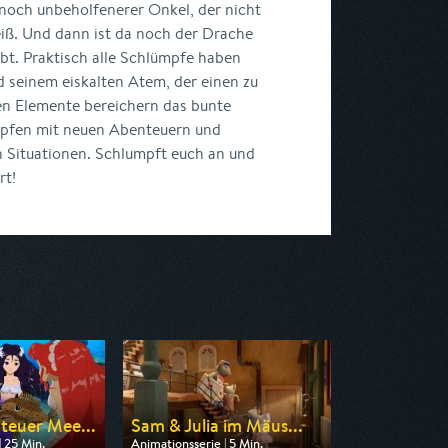
 noch unbeholfenerer Onkel, der nicht
iß. Und dann ist da noch der Drache
lebt. Praktisch alle Schlümpfe haben
d seinem eiskalten Atem, der einen zu
en Elemente bereichern das bunte
pfen mit neuen Abenteuern und
Situationen. Schlumpft euch an und
rt!
teuer Mee...
Sam & Julia im Mäus...
| 25 Min.
Animationsserie | 5 Min.