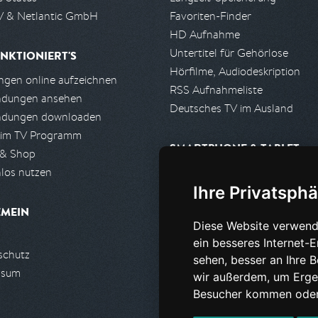
 & Netlantic GmbH
Favoriten-Finder
HD Aufnahme
Untertitel für Gehörlose
NKTIONIERT'S
Hörfilme, Audiodeskription
gen online aufzeichnen
RSS Aufnahmeliste
ndungen ansehen
Deutsches TV im Ausland
ndungen downloaden
 im TV Programm
SMARTPHONE & TABLET
 & Shop
los nutzen
iPhone, iPad App
Ihre Privatsphä
Android App
EMEIN
Diese Website verwend
PARTNER
ein besseres Internet-
schutz
Partnerliste
sehen, besser an Ihre 
ssum
Partner werden
wir außerdem, um Erge
Besucher kommen oder 