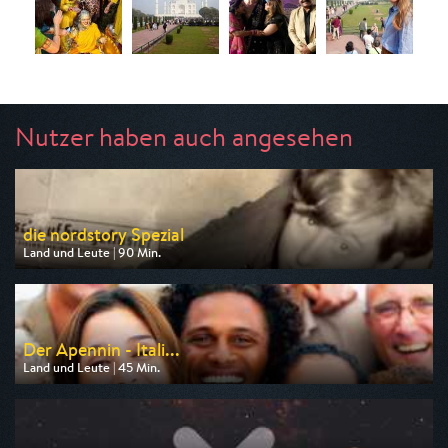
Nutzer haben auch angesehen
die nordstory Spezial
Land und Leute | 90 Min.
Ausgestrahlt von NDR
am 09.08.2026, 20:15
Der Apennin - Itali...
Land und Leute | 45 Min.
Ausgestrahlt von SWR
am 09.08.2026, 20:15