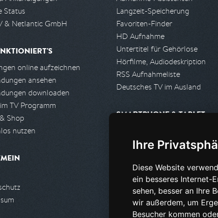
e Status
Langzeit-Speicherung
 & Netlantic GmbH
Favoriten-Finder
HD Aufnahme
Untertitel für Gehörlose
NKTIONIERT'S
Hörfilme, Audiodeskription
gen online aufzeichnen
RSS Aufnahmeliste
ndungen ansehen
Deutsches TV im Ausland
ndungen downloaden
 im TV Programm
SMARTPHONE & TABLET
 & Shop
los nutzen
iPhone, iPad App
Ihre Privatsphä
Android App
EMEIN
Diese Website verwend
PARTNER
ein besseres Internet-
schutz
Partnerliste
sehen, besser an Ihre 
ssum
Partner werden
wir außerdem, um Erge
Besucher kommen oder 