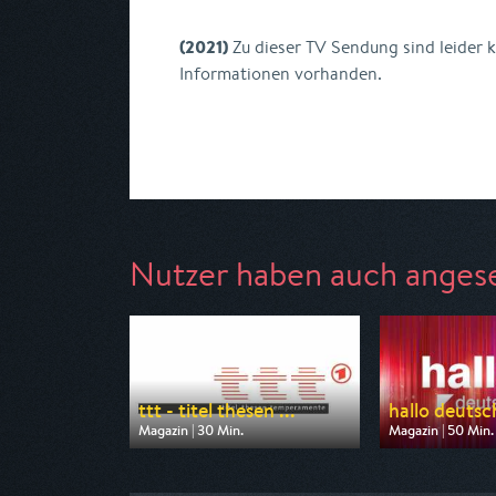
(2021)
Zu dieser TV Sendung sind leider 
Informationen vorhanden.
Nutzer haben auch anges
ttt - titel thesen ...
hallo deutsc
Magazin | 30 Min.
Magazin | 50 Min.
Ausgestrahlt von ARD
Ausgestrahlt von
am 09.08.2026, 23:40
am 10.08.2026, 1