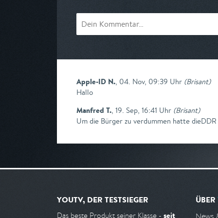
Apple-ID N.
,
04. Nov, 09:39 Uhr
(
Brisant
)
Hallo
Manfred T.
,
19. Sep, 16:41 Uhr
(
Brisant
)
Um die Bürger zu verdummen hatte dieDDR 
YOUTV, DER TESTSIEGER
ÜBER
seit
Das beste Produkt seiner Klasse -
News 