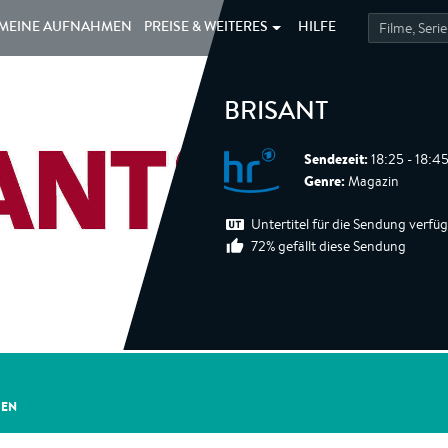
MEINE
AUFNAHMEN
PREISE &
WEITERES
HILFE
BRISANT
Sendezeit:
18:25 - 18:4
Genre:
Magazin
Untertitel für die Sendung verfü
72% gefällt diese Sendung
GEN