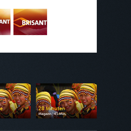
e
28 Minuten
Magazin | 45 Min.
 arte
Ausgestrahlt von arte
03:25
am 09.08.2026, 02:55