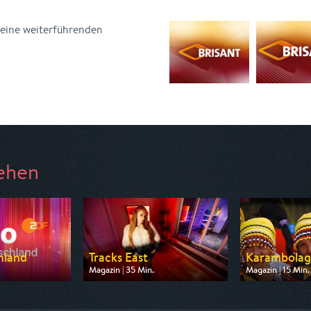
keine weiterführenden
ehen
hland
Tracks East
Karambolag
Magazin | 35 Min.
Magazin | 15 Min.
 ZDF
Ausgestrahlt von arte
Ausgestrahlt von
7:10
am 08.08.2026, 19:40
am 11.08.2026, 