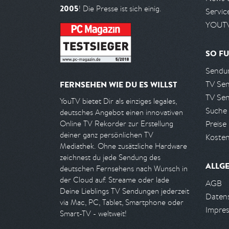
2005
! Die Presse ist sich einig.
Servic
YOUTV
SO FU
Sendun
TV Se
FERNSEHEN WIE DU ES WILLST
TV Se
YouTV bietet Dir als einziges legales,
Suche
deutsches Angebot einen innovativen
Preise
Online TV Rekorder zur Erstellung
deiner ganz persönlichen TV
Kosten
Mediathek. Ohne zusätzliche Hardware
zeichnest du jede Sendung des
ALLG
deutschen Fernsehens nach Wunsch in
der Cloud auf. Streame oder lade
AGB
Deine Lieblings TV Sendungen jederzeit
Daten
via Mac, PC, Tablet, Smartphone oder
Impre
Smart-TV - weltweit!