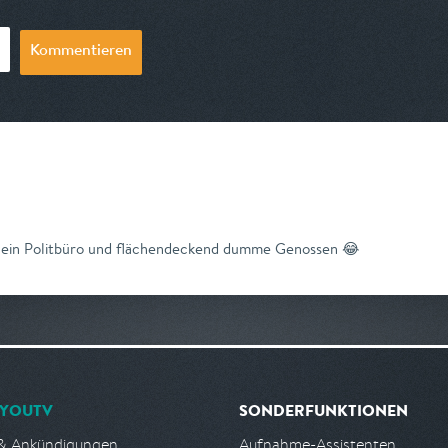
Kommentieren
ein Politbüro und flächendeckend dumme Genossen 😂
YOUTV
SONDERFUNKTIONEN
& Ankündigungen
Aufnahme-Assistenten