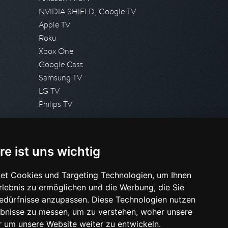
NVIDIA SHIELD, Google TV
Apple TV
Roku
Xbox One
Google Cast
Samsung TV
LG TV
Philips TV
PRESSE
re ist uns wichtig
Presseanfrage stellen
Pressespiegel
et Cookies und Targeting Technologien, um Ihnen
Erlebnis zu ermöglichen und die Werbung, die Sie
HILFE & SUPPORT
Bedürfnisse anzupassen. Diese Technologien nutzen
Häufig gestellte Fragen
bnisse zu messen, um zu verstehen, woher unsere
Anfrage stellen
um unsere Website weiter zu entwickeln.