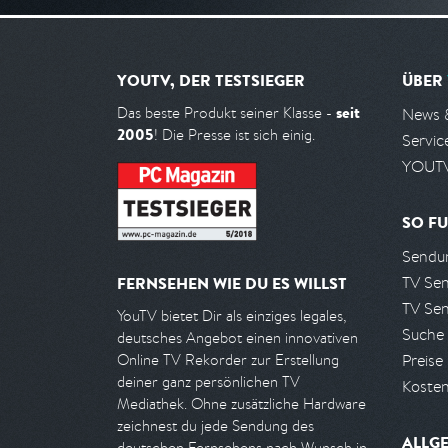
YOUTV, DER TESTSIEGER
ÜBER
seit
Das beste Produkt seiner Klasse -
News 
2005
! Die Presse ist sich einig.
Servic
YOUTV
SO FU
Sendun
TV Se
FERNSEHEN WIE DU ES WILLST
TV Se
YouTV bietet Dir als einziges legales,
Suche
deutsches Angebot einen innovativen
Preise
Online TV Rekorder zur Erstellung
deiner ganz persönlichen TV
Kosten
Mediathek. Ohne zusätzliche Hardware
zeichnest du jede Sendung des
ALLG
deutschen Fernsehens nach Wunsch in