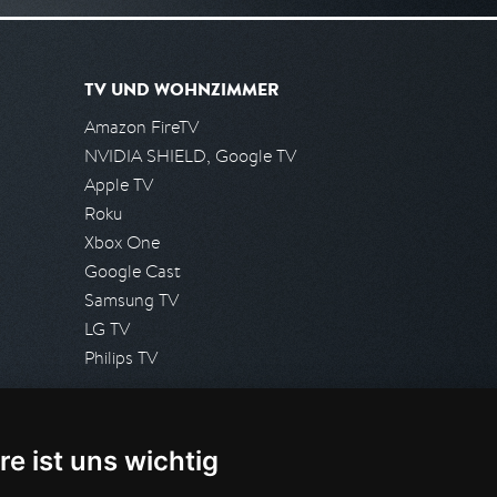
TV UND WOHNZIMMER
Amazon FireTV
NVIDIA SHIELD, Google TV
Apple TV
Roku
Xbox One
Google Cast
Samsung TV
LG TV
Philips TV
PRESSE
re ist uns wichtig
Presseanfrage stellen
Pressespiegel