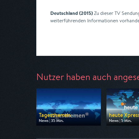
Deutschland (2015)
Zu dieser TV Sendung
weiterführenden Informationen vorhand
Nutzer haben auch anges
Tagesthemen
heute Xpres
News | 35 Min.
News | 5 Min.
Ausgestrahlt von ARD
Ausgestrahlt von
am 07.08.2026, 21:45
am 07.08.2026, 