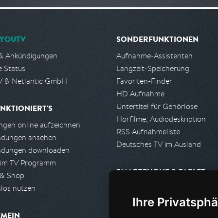
YOUTV
SONDERFUNKTIONEN
& Ankündigungen
Aufnahme-Assistenten
e Status
Langzeit-Speicherung
 & Netlantic GmbH
Favoriten-Finder
HD Aufnahme
Untertitel für Gehörlose
NKTIONIERT'S
Hörfilme, Audiodeskription
gen online aufzeichnen
RSS Aufnahmeliste
ndungen ansehen
Deutsches TV im Ausland
ndungen downloaden
 im TV Programm
SMARTPHONE & TABLET
 & Shop
los nutzen
iPhone, iPad App
Ihre Privatsphä
Android App
EMEIN