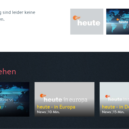
 sind leider keine
en.
ehen
s
heute - in Europa
heute - in 
News | 10 Min.
News | 15 Min.
 ZDF
Ausgestrahlt von ZDF
Ausgestrahlt vo
09:00
am 07.08.2026, 16:00
am 07.08.2026, 