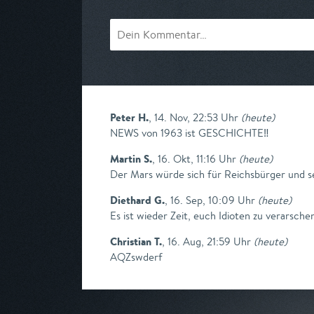
Peter H.
,
14. Nov, 22:53 Uhr
(
heute
)
NEWS von 1963 ist GESCHICHTE‼️
Martin S.
,
16. Okt, 11:16 Uhr
(
heute
)
Der Mars würde sich für Reichsbürger und s
Diethard G.
,
16. Sep, 10:09 Uhr
(
heute
)
Es ist wieder Zeit, euch Idioten zu verarsche
Christian T.
,
16. Aug, 21:59 Uhr
(
heute
)
AQZswderf