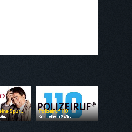
ine Spur...
Polizeiruf 110
Min.
Krimireihe | 90 Min.
n RTLup
Ausgestrahlt von MDR
 18:30
am 10.08.2026, 20:15