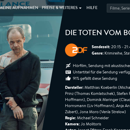
MEINE
AUFNAHMEN
PREISE &
WEITERES
HILFE
DIE TOTEN VOM 
Sendezeit:
20:15 - 21
Genre:
Krimireihe, Staf
Hörfilm, Sendung mit akustische
Untertitel für die Sendung verfü
91% gefällt diese Sendung
Darsteller:
Matthias Koeberlin (Micha
Prinz (Thomas Komlatschek), Stefan 
Hoffmann), Dominik Maringer (Claudio
Hornsmann (Liv Hoffmann), Anja Ant
Zübert), Jona Moro (Venla Strelow)
Regie:
Michael Schneider
Kamera:
Jo Molitoris