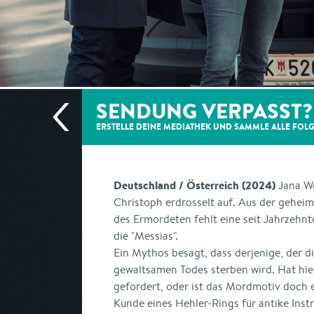
SENDUNG VERPASST?
ERSTELLE DEINE MEDIATHEK UND SAMMLE ALLE
FOL
Deutschland / Österreich (2024)
Jana We
Christoph erdrosselt auf. Aus der gehe
des Ermordeten fehlt eine seit Jahrzehnt
die "Messias".
Ein Mythos besagt, dass derjenige, der die
gewaltsamen Todes sterben wird. Hat hier
gefordert, oder ist das Mordmotiv doch 
Kunde eines Hehler-Rings für antike Inst