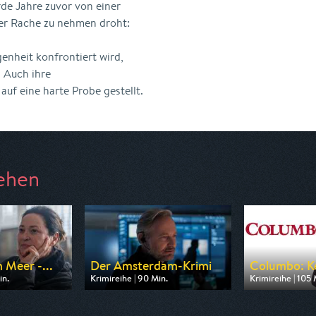
de Jahre zuvor von einer
 er Rache zu nehmen droht:
enheit konfrontiert wird,
. Auch ihre
uf eine harte Probe gestellt.
ehen
 Meer -...
Der Amsterdam-Krimi
Columbo: Ke
in.
Krimireihe | 90 Min.
Krimireihe | 105 
n ARD
Ausgestrahlt von ARD
Ausgestrahlt vo
20:15
am 13.08.2026, 20:15
am 08.08.2026,