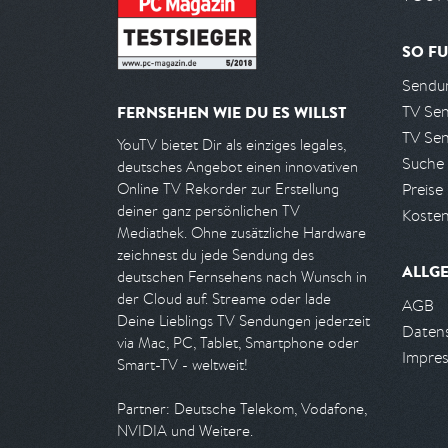
SO FU
Sendun
TV Se
FERNSEHEN WIE DU ES WILLST
TV Se
YouTV bietet Dir als einziges legales,
Suche
deutsches Angebot einen innovativen
Preise
Online TV Rekorder zur Erstellung
deiner ganz persönlichen TV
Kosten
Mediathek. Ohne zusätzliche Hardware
zeichnest du jede Sendung des
ALLG
deutschen Fernsehens nach Wunsch in
der Cloud auf. Streame oder lade
AGB
Deine Lieblings TV Sendungen jederzeit
Daten
via Mac, PC, Tablet, Smartphone oder
Impre
Smart-TV - weltweit!
Partner: Deutsche Telekom, Vodafone,
NVIDIA und Weitere.