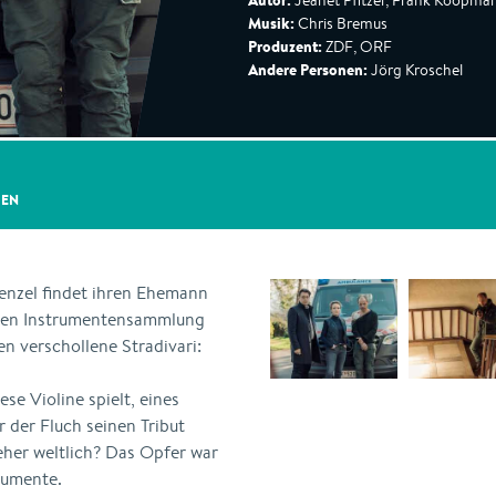
Autor:
Jeanet Pfitzer, Frank Koopma
Musik:
Chris Bremus
Produzent:
ZDF, ORF
Andere Personen:
Jörg Kroschel
GEN
nzel findet ihren Ehemann
imen Instrumentensammlung
en verschollene Stradivari:
se Violine spielt, eines
 der Fluch seinen Tribut
eher weltlich? Das Opfer war
rumente.