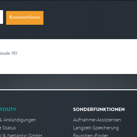
Kommentieren
pisode 19
)
YOUTV
SONDERFUNKTIONEN
& Ankündigungen
Aufnahme-Assistenten
e Status
Langzeit-Speicherung
 & Netlantic GmbH
Favoriten-Finder