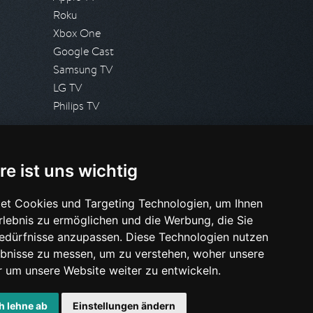
Roku
Xbox One
Google Cast
Samsung TV
LG TV
Philips TV
PRESSE
re ist uns wichtig
Presseanfrage stellen
Pressespiegel
et Cookies und Targeting Technologien, um Ihnen
Erlebnis zu ermöglichen und die Werbung, die Sie
HILFE & SUPPORT
Bedürfnisse anzupassen. Diese Technologien nutzen
Häufig gestellte Fragen
bnisse zu messen, um zu verstehen, woher unsere
Anfrage stellen
um unsere Website weiter zu entwickeln.
h lehne ab
Einstellungen ändern