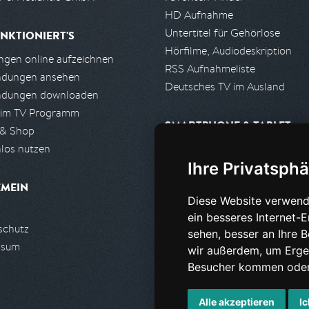
HD Aufnahme
Untertitel für Gehörlose
NKTIONIERT'S
Hörfilme, Audiodeskription
gen online aufzeichnen
RSS Aufnahmeliste
ndungen ansehen
Deutsches TV im Ausland
ndungen downloaden
 im TV Programm
SMARTPHONE & TABLET
 & Shop
los nutzen
iPhone, iPad App
Ihre Privatsphä
Android App
EMEIN
Diese Website verwend
PARTNER
ein besseres Internet-
schutz
Partnerliste
sehen, besser an Ihre 
ssum
Partner werden
wir außerdem, um Erge
Besucher kommen oder 
Alle akzeptieren
Ic