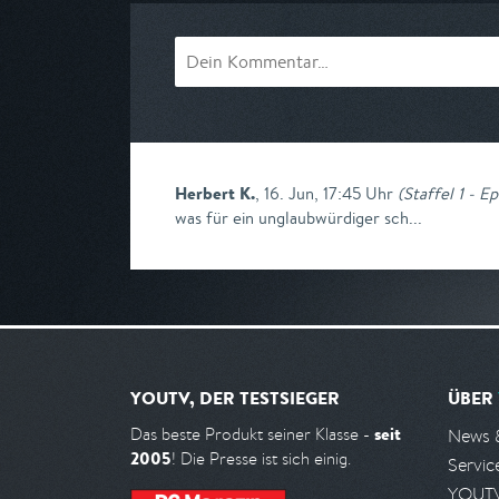
Herbert K.
,
16. Jun, 17:45 Uhr
(
Staffel 1 - E
was für ein unglaubwürdiger sch...
YOUTV, DER TESTSIEGER
ÜBER
seit
Das beste Produkt seiner Klasse -
News 
2005
! Die Presse ist sich einig.
Servic
YOUTV