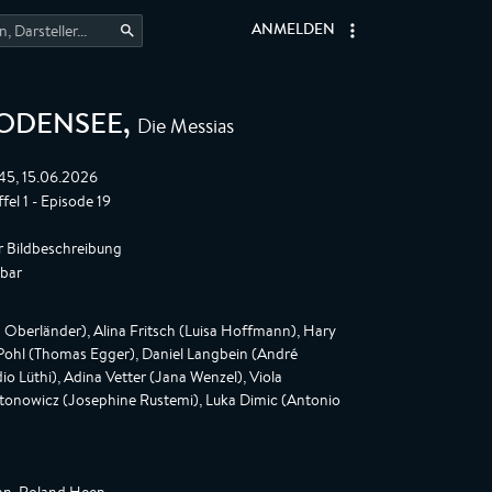
ANMELDEN
Die Messias
BODENSEE
,
:45, 15.06.2026
fel 1 - Episode 19
r Bildbeschreibung
gbar
 Oberländer), Alina Fritsch (Luisa Hoffmann), Hary
Pohl (Thomas Egger), Daniel Langbein (André
 Lüthi), Adina Vetter (Jana Wenzel), Viola
onowicz (Josephine Rustemi), Luka Dimic (Antonio