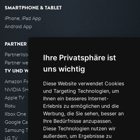
SMARTPHONE & TABLET
iPhone, iPad App
Android App
PARTNER
Partnerliste
Ihre Privatsphäre ist
Partner werden
uns wichtig
TV UND WOHNZIMMER
Amazon FireTV
Diese Website verwendet Cookies
NVIDIA SHIELD, Google TV
und Targeting Technologien, um
Apple TV
Ihnen ein besseres Internet-
Roku
Erlebnis zu ermöglichen und die
Werbung, die Sie sehen, besser an
Xbox One
Ihre Bedürfnisse anzupassen.
Google Cast
Diese Technologien nutzen wir
Samsung TV
außerdem, um Ergebnisse zu
LG TV