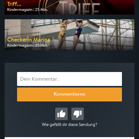
Triff...
Kindermagazin | 25 Min.
Ausgestrahlt von KiKA
am 07.08.2026, 13:10
Checkerin Marina
Kindermagazin | 25 Min.
Ausgestrahlt von KiKA
am 08.08.2026, 19:25
Kommentieren
Wie gefällt dir diese Sendung?