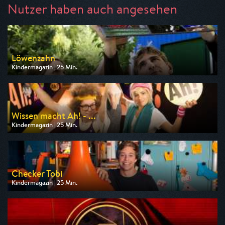
Nutzer haben auch angesehen
Löwenzahn
Kindermagazin | 25 Min.
Ausgestrahlt von ZDF
am 09.08.2026, 08:15
Wissen macht Ah! - ...
Kindermagazin | 25 Min.
Ausgestrahlt von ARD
am 08.08.2026, 08:20
Checker Tobi
Kindermagazin | 25 Min.
Ausgestrahlt von ARD
am 08.08.2026, 07:55