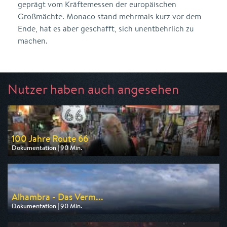
geprägt vom Kräftemessen der europäischen
Großmächte. Monaco stand mehrmals kurz vor dem
Ende, hat es aber geschafft, sich unentbehrlich zu
machen.
Nutzer haben auch angesehen
100 Jahre Route 66
Dokumentation | 90 Min.
Ausgestrahlt von arte
am 13.08.2026, 20:15
Alhambra - Das Verm...
Dokumentation | 90 Min.
Ausgestrahlt von arte
am 08.08.2026, 20:15