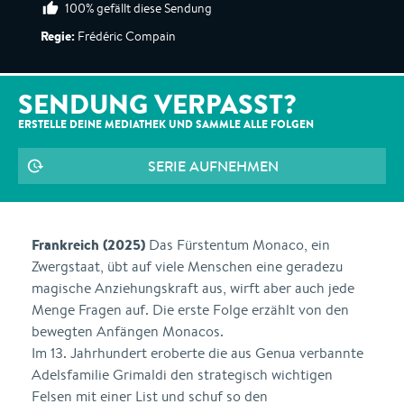
100% gefällt diese Sendung
Regie:
Frédéric Compain
SENDUNG VERPASST?
ERSTELLE DEINE MEDIATHEK UND SAMMLE ALLE
FOLGEN
SERIE AUFNEHMEN
Frankreich (2025)
Das Fürstentum Monaco, ein
Zwergstaat, übt auf viele Menschen eine geradezu
magische Anziehungskraft aus, wirft aber auch jede
Menge Fragen auf. Die erste Folge erzählt von den
bewegten Anfängen Monacos.
Im 13. Jahrhundert eroberte die aus Genua verbannte
Adelsfamilie Grimaldi den strategisch wichtigen
Felsen mit einer List und schuf so den