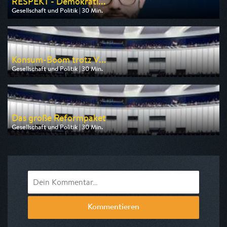
RESPEKT - Demokrati...
Gesellschaft und Politik | 30 Min.
Ausgestrahlt von ARD alpha
am 09.08.2026, 19:00
Konsum-Boom trotz V...
Gesellschaft und Politik | 30 Min.
Ausgestrahlt von Phoenix
am 10.08.2026, 14:30
Das große Reformpaket
Gesellschaft und Politik | 30 Min.
Ausgestrahlt von Phoenix
am 10.08.2026, 12:30
Kommentieren