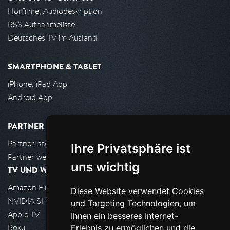
Hörfilme, Audiodeskription
RSS Aufnahmeliste
Deutsches TV im Ausland
SMARTPHONE & TABLET
iPhone, iPad App
Android App
PARTNER
Partnerliste
Ihre Privatsphäre ist
Partner werden
uns wichtig
TV UND WOHNZIMMER
Amazon FireTV
Diese Website verwendet Cookies
NVIDIA SHIELD, Google TV
und Targeting Technologien, um
Apple TV
Ihnen ein besseres Internet-
Roku
Erlebnis zu ermöglichen und die