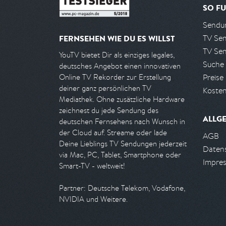
SO FU
Sendun
TV Se
FERNSEHEN WIE DU ES WILLST
TV Se
YouTV bietet Dir als einziges legales,
Suche
deutsches Angebot einen innovativen
Preise
Online TV Rekorder zur Erstellung
deiner ganz persönlichen TV
Kosten
Mediathek. Ohne zusätzliche Hardware
zeichnest du jede Sendung des
ALLG
deutschen Fernsehens nach Wunsch in
der Cloud auf. Streame oder lade
AGB
Deine Lieblings TV Sendungen jederzeit
Daten
via Mac, PC, Tablet, Smartphone oder
Impre
Smart-TV - weltweit!
Partner: Deutsche Telekom, Vodafone,
NVIDIA und Weitere.