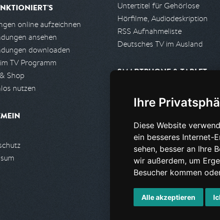
Untertitel für Gehörlose
NKTIONIERT'S
Hörfilme, Audiodeskription
gen online aufzeichnen
RSS Aufnahmeliste
ndungen ansehen
Deutsches TV im Ausland
ndungen downloaden
 im TV Programm
SMARTPHONE & TABLET
 & Shop
los nutzen
iPhone, iPad App
Ihre Privatsphä
Android App
EMEIN
Diese Website verwend
PARTNER
ein besseres Internet-
schutz
Partnerliste
sehen, besser an Ihre 
ssum
Partner werden
wir außerdem, um Erge
Besucher kommen oder 
Alle akzeptieren
Ic