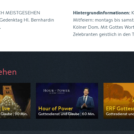
Hintergrundinformationen:
ICH MEISTGESEHEN
K
denktag Hl. Bernhardin
Mitfeiern: montags bis sam
.
Kölner Dom. Mit Gottes Wort
Zelebranten geistlich in den 
ehen
 live
Hour of Power
ERF Gottesd
Glaube | 90 Min.
Gottesdienst und Glaube | 60 Min.
Gottesdienst und
 Bibel TV
Ausgestrahlt von Bibel TV
Ausgestrahlt von
10:00
am 08.08.2026, 13:00
am 09.08.2026,