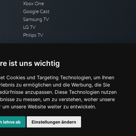
Xbox One
Google Cast
Samsung TV
LG TV
Philips TV
PRESSE
re ist uns wichtig
Presseanfrage stellen
Pressespiegel
et Cookies und Targeting Technologien, um Ihnen
Erlebnis zu ermöglichen und die Werbung, die Sie
HILFE & SUPPORT
Bedürfnisse anzupassen. Diese Technologien nutzen
Häufig gestellte Fragen
bnisse zu messen, um zu verstehen, woher unsere
Anfrage stellen
um unsere Website weiter zu entwickeln.
h lehne ab
Einstellungen ändern