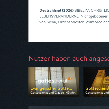
Deutschland (2026)
BIBELTV: CHRISTL
LEBENSVERÄNDERND Nichtgebotener Ge
von Siena, Ordenspriester, Volksprediger
Nutzer haben auch anges
Evangelischer Gotte...
Gottesdienst
Gottesdienst und Glaube | 45 Min.
Gottesdienst und 
Ausgestrahlt von ZDF
Ausgestrahlt von
am 09.08.2026, 09:30
am 09.08.2026, 