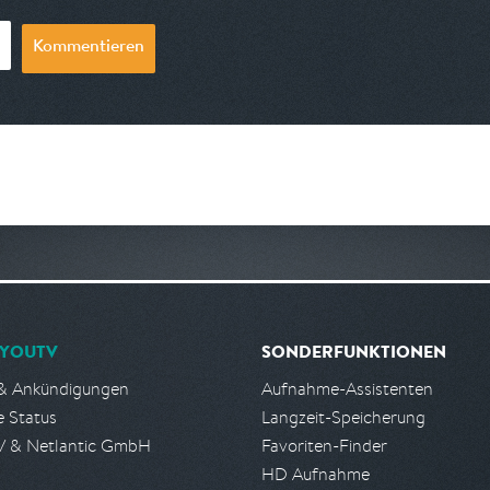
Kommentieren
YOUTV
SONDERFUNKTIONEN
& Ankündigungen
Aufnahme-Assistenten
e Status
Langzeit-Speicherung
 & Netlantic GmbH
Favoriten-Finder
HD Aufnahme