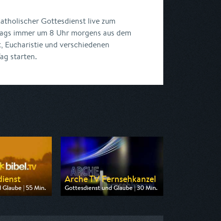
atholischer Gottesdienst live zum
stags immer um 8 Uhr morgens aus dem
, Eucharistie und verschiedenen
Tag starten.
ienst
Arche TV Fernsehkanzel
 Glaube | 55 Min.
Gottesdienst und Glaube | 30 Min.
 Bibel TV
Ausgestrahlt von Anixe Plus
 07:45
am 08.08.2026, 22:15