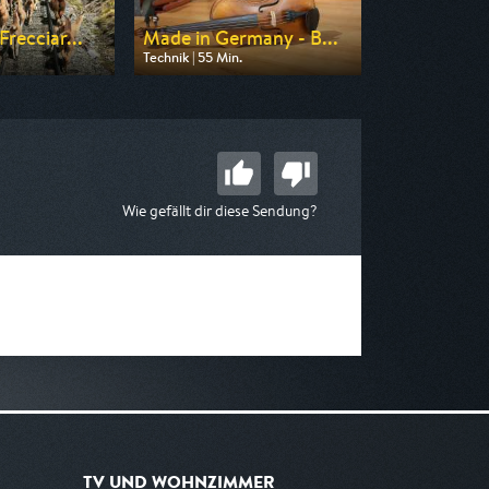
recciar...
Made in Germany - B...
Technik | 55 Min.
n N24 Doku
Ausgestrahlt von N24 Doku
 19:20
am 09.08.2026, 14:00
Wie gefällt dir diese Sendung?
TV UND WOHNZIMMER