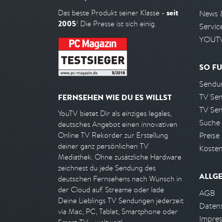
seit
Das beste Produkt seiner Klasse -
News 
2005
! Die Presse ist sich einig.
Servic
YOUTV
SO FU
Sendun
TV Se
FERNSEHEN WIE DU ES WILLST
TV Se
YouTV bietet Dir als einziges legales,
Suche
deutsches Angebot einen innovativen
Preise
Online TV Rekorder zur Erstellung
deiner ganz persönlichen TV
Kosten
Mediathek. Ohne zusätzliche Hardware
zeichnest du jede Sendung des
ALLG
deutschen Fernsehens nach Wunsch in
der Cloud auf. Streame oder lade
AGB
Deine Lieblings TV Sendungen jederzeit
Daten
via Mac, PC, Tablet, Smartphone oder
Impre