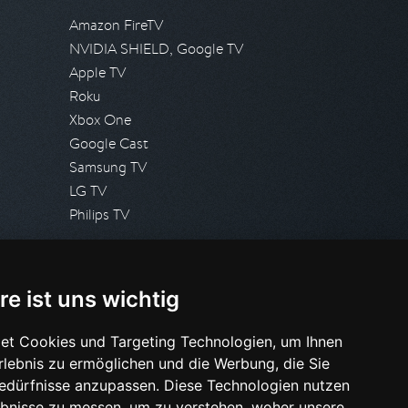
Amazon FireTV
NVIDIA SHIELD, Google TV
Apple TV
Roku
Xbox One
Google Cast
Samsung TV
LG TV
Philips TV
PRESSE
re ist uns wichtig
Presseanfrage stellen
Pressespiegel
et Cookies und Targeting Technologien, um Ihnen
Erlebnis zu ermöglichen und die Werbung, die Sie
HILFE & SUPPORT
Bedürfnisse anzupassen. Diese Technologien nutzen
Häufig gestellte Fragen
bnisse zu messen, um zu verstehen, woher unsere