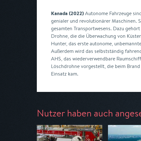
Kanada (2022)
Autonome Fahrzeuge sind
genialer und revolutionärer Maschinen. S
gesamten Transportwesens. Dazu gehört 
Drohne, die die Überwachung von Küsten 
Hunter, das erste autonome, unbemannt
Außerdem wird das selbstständig fahre
AHS, das wiederverwendbare Raumschiff
Löschdrohne vorgestellt, die beim Bra
Einsatz kam.
Nutzer haben auch anges