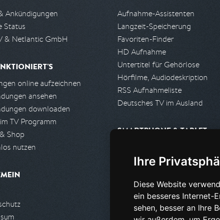
& Ankündigungen
Aufnahme-Assistenten
e Status
Langzeit-Speicherung
 & Netlantic GmbH
Favoriten-Finder
HD Aufnahme
Untertitel für Gehörlose
NKTIONIERT'S
Hörfilme, Audiodeskription
gen online aufzeichnen
RSS Aufnahmeliste
ndungen ansehen
Deutsches TV im Ausland
ndungen downloaden
 im TV Programm
SMARTPHONE & TABLET
 & Shop
los nutzen
iPhone, iPad App
Ihre Privatsphä
Android App
EMEIN
Diese Website verwend
PARTNER
ein besseres Internet-
schutz
Partnerliste
sehen, besser an Ihre 
ssum
Partner werden
wir außerdem, um Erge