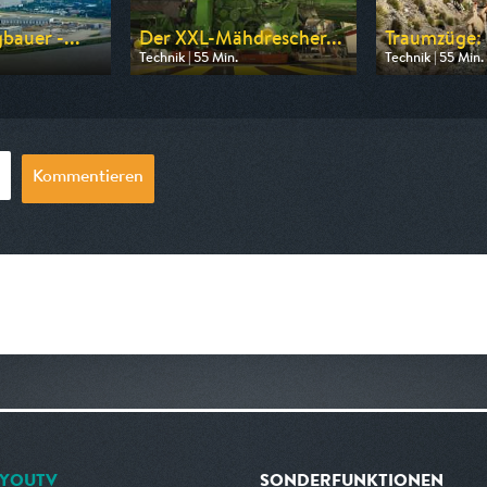
bauer -...
Der XXL-Mähdrescher...
Traumzüge: F
Technik | 55 Min.
Technik | 55 Min.
n WELT
Ausgestrahlt von WELT
Ausgestrahlt vo
23:05
am 09.08.2026, 17:30
am 08.08.2026,
Kommentieren
YOUTV
SONDERFUNKTIONEN