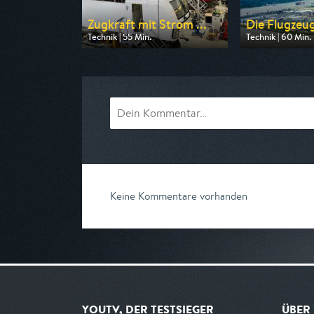
Zugkraft mit Strom ...
Die Flugzeug
Technik | 55 Min.
Technik | 60 Min.
Ausgestrahlt von WELT
Ausgestrahlt vo
am 08.08.2026, 19:20
am 12.08.2026, 
Keine Kommentare vorhanden
YOUTV, DER TESTSIEGER
ÜBER