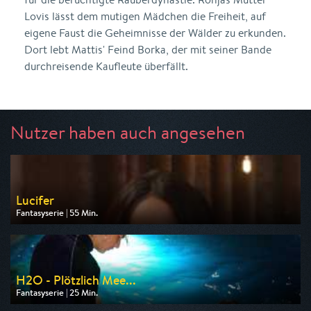
Lovis lässt dem mutigen Mädchen die Freiheit, auf
eigene Faust die Geheimnisse der Wälder zu erkunden.
Dort lebt Mattis' Feind Borka, der mit seiner Bande
durchreisende Kaufleute überfällt.
Nutzer haben auch angesehen
Lucifer
Fantasyserie | 55 Min.
Ausgestrahlt von Super RTL
am 09.08.2026, 20:15
H2O - Plötzlich Mee...
Fantasyserie | 25 Min.
Ausgestrahlt von ZDF neo