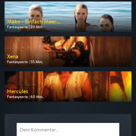
am 10.08.2026, 06:35
Mako - Einfach Meer...
Fantasyserie | 20 Min.
Ausgestrahlt von ZDF neo
am 11.08.2026, 06:55
Xena
Fantasyserie | 55 Min.
Ausgestrahlt von Tele 5
am 08.08.2026, 17:30
Hercules
Fantasyserie | 60 Min.
Ausgestrahlt von Tele 5
am 08.08.2026, 14:30