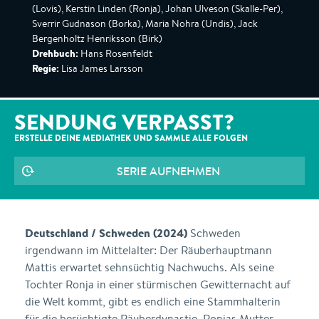
(Lovis), Kerstin Linden (Ronja), Johan Ulveson (Skalle-Per),
Sverrir Gudnason (Borka), Maria Nohra (Undis), Jack
Bergenholtz Henriksson (Birk)
Drehbuch:
Hans Rosenfeldt
Regie:
Lisa James Larsson
SENDUNG VERPASST?
ERSTELLE DEINE MEDIATHEK UND SAMMLE ALLE
FOLGEN
SERIE AUFNEHMEN
Deutschland / Schweden (2024)
Schweden
irgendwann im Mittelalter: Der Räuberhauptmann
Mattis erwartet sehnsüchtig Nachwuchs. Als seine
Tochter Ronja in einer stürmischen Gewitternacht auf
die Welt kommt, gibt es endlich eine Stammhalterin
für die berüchtigte Räuberdynastie. Ronjas Mutter