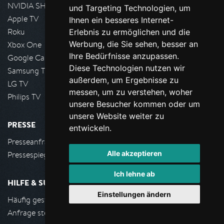
NVIDIA SHIELD, Google TV
und Targeting Technologien, um
Apple TV
Ihnen ein besseres Internet-
Roku
Erlebnis zu ermöglichen und die
Werbung, die Sie sehen, besser an
Xbox One
Ihre Bedürfnisse anzupassen.
Google Cast
Diese Technologien nutzen wir
Samsung TV
außerdem, um Ergebnisse zu
LG TV
messen, um zu verstehen, woher
Philips TV
unsere Besucher kommen oder um
unsere Website weiter zu
PRESSE
entwickeln.
Presseanfrage stellen
Alle akzeptieren
Pressespiegel
Ich lehne ab
HILFE & SUPPORT
Einstellungen ändern
Häufig gestellte Fragen
Anfrage stellen