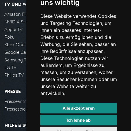
uns wichtig
TV UND WOHNZIMMER
Amazon FireTV
Diese Website verwendet Cookies
NVIDIA SHIELD, Google TV
und Targeting Technologien, um
Apple TV
Ihnen ein besseres Internet-
Roku
Erlebnis zu ermöglichen und die
Werbung, die Sie sehen, besser an
Xbox One
Ihre Bedürfnisse anzupassen.
Google Cast
Diese Technologien nutzen wir
Samsung TV
außerdem, um Ergebnisse zu
LG TV
messen, um zu verstehen, woher
Philips TV
unsere Besucher kommen oder um
unsere Website weiter zu
PRESSE
entwickeln.
Presseanfrage stellen
Alle akzeptieren
Pressespiegel
Ich lehne ab
HILFE & SUPPORT